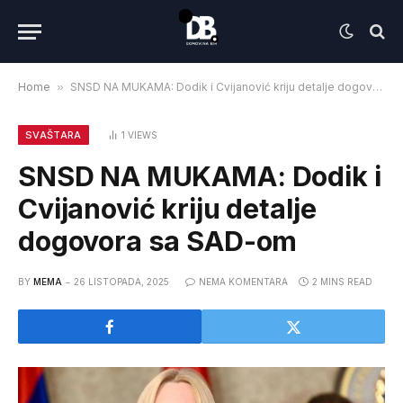
Home
»
SNSD NA MUKAMA: Dodik i Cvijanović kriju detalje dogovora sa SAD-om
SVAŠTARA
1
VIEWS
SNSD NA MUKAMA: Dodik i
Cvijanović kriju detalje
dogovora sa SAD-om
BY
MEMA
26 LISTOPADA, 2025
NEMA KOMENTARA
2 MINS READ