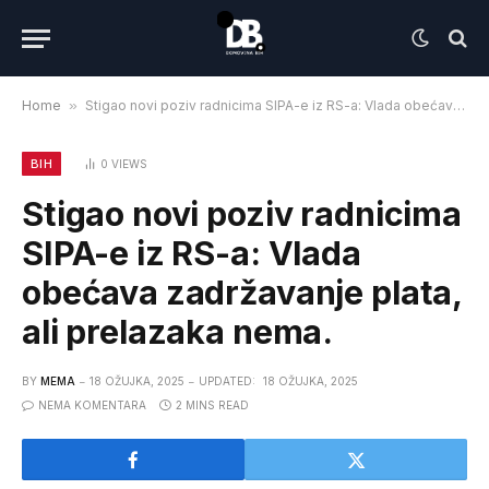
Home
»
Stigao novi poziv radnicima SIPA-e iz RS-a: Vlada obećava zadržavanje plata, ali prelazaka nema.
BIH
0
VIEWS
Stigao novi poziv radnicima
SIPA-e iz RS-a: Vlada
obećava zadržavanje plata,
ali prelazaka nema.
BY
MEMA
18 OŽUJKA, 2025
UPDATED:
18 OŽUJKA, 2025
NEMA KOMENTARA
2 MINS READ