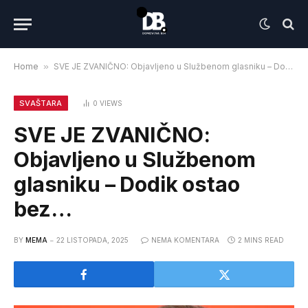
Home
»
SVE JE ZVANIČNO: Objavljeno u Službenom glasniku – Dodik ostao bez…
SVAŠTARA
0
VIEWS
SVE JE ZVANIČNO:
Objavljeno u Službenom
glasniku – Dodik ostao
bez…
BY
MEMA
22 LISTOPADA, 2025
NEMA KOMENTARA
2 MINS READ