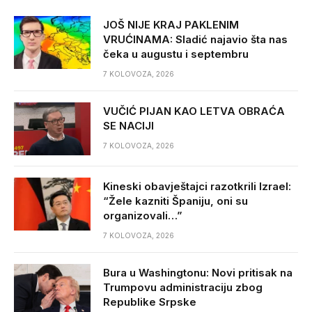
JOŠ NIJE KRAJ PAKLENIM
VRUĆINAMA: Sladić najavio šta nas
čeka u augustu i septembru
7 KOLOVOZA, 2026
VUČIĆ PIJAN KAO LETVA OBRAĆA
SE NACIJI
7 KOLOVOZA, 2026
Kineski obavještajci razotkrili Izrael:
“Žele kazniti Španiju, oni su
organizovali…”
7 KOLOVOZA, 2026
Bura u Washingtonu: Novi pritisak na
Trumpovu administraciju zbog
Republike Srpske