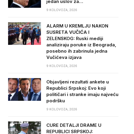
jedan uslov za…
9 KOLOVOZA, 2026
ALARM U KREMLJU NAKON
SUSRETA VUČIĆA I
ZELENSKOG: Ruski mediji
analiziraju poruke iz Beograda,
posebno ih zabrinula jedna
Vučićeva izjava
9 KOLOVOZA, 2026
Objavljeni rezultati ankete u
Republici Srpskoj: Evo koji
političari i stranke imaju najveću
podršku
9 KOLOVOZA, 2026
CURE DETALJI DRAME U
REPUBLICI SRPSKOJ: