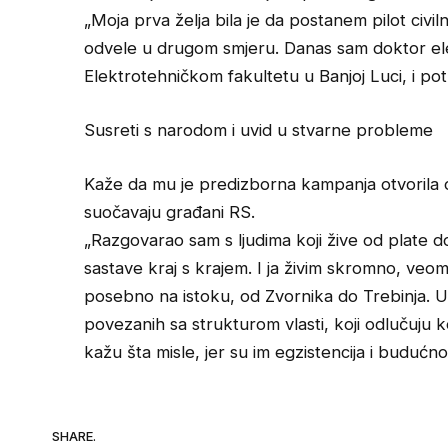
„Moja prva želja bila je da postanem pilot civi
odvele u drugom smjeru. Danas sam doktor el
Elektrotehničkom fakultetu u Banjoj Luci, i 
Susreti s narodom i uvid u stvarne probleme
Kaže da mu je predizborna kampanja otvorila o
suočavaju građani RS.
„Razgovarao sam s ljudima koji žive od plate d
sastave kraj s krajem. I ja živim skromno, veoma
posebno na istoku, od Zvornika do Trebinja. U
povezanih sa strukturom vlasti, koji odlučuju ko
kažu šta misle, jer su im egzistencija i budućn
SHARE.