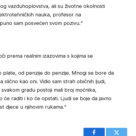
lnog vazduhoplovstva, ali su životne okolnosti
ektrotehničkih nauka, profesor na
potpuno sam posvećen svom pozivu.“
či prema realnim izazovima s kojima se
o plate, od penzije do penzije. Mnogi se bore da
 slično kao oni. Vidio sam strah običnih ljudi,
 svakom gradu postoji mali broj moćnika,
 će raditi i ko će opstati. Ljudi se boje da javno
ost djece u njihovim rukama.“