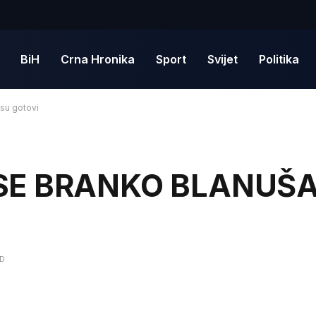
BiH
Crna Hronika
Sport
Svijet
Politika
su gotovi
SE BRANKO BLANUŠA:
AD