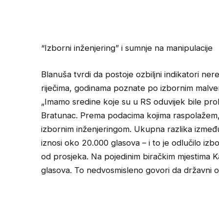
“Izborni inženjering” i sumnje na manipulacije
Blanuša tvrdi da postoje ozbiljni indikatori n
riječima, godinama poznate po izbornim malve
„Imamo sredine koje su u RS oduvijek bile prob
Bratunac. Prema podacima kojima raspolažem, 
izbornim inženjeringom. Ukupna razlika izmeđ
iznosi oko 20.000 glasova – i to je odlučilo izb
od prosjeka. Na pojedinim biračkim mjestima Kar
glasova. To nedvosmisleno govori da državni o