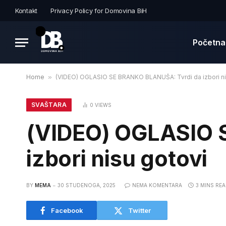
Kontakt
Privacy Policy for Domovina BiH
Početna
Home
»
(VIDEO) OGLASIO SE BRANKO BLANUŠA: Tvrdi da izbori ni
SVAŠTARA
0
VIEWS
(VIDEO) OGLASIO 
izbori nisu gotovi
BY
MEMA
30 STUDENOGA, 2025
NEMA KOMENTARA
3 MINS RE
Facebook
Twitter