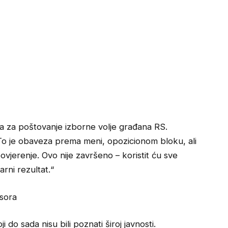
ba za poštovanje izborne volje građana RS.
To je obaveza prema meni, opozicionom bloku, ali
vjerenje. Ovo nije završeno – koristit ću sve
rni rezultat.“
sora
i do sada nisu bili poznati široj javnosti.