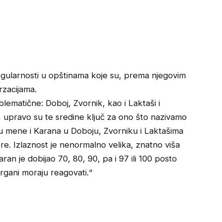
eregularnosti u opštinama koje su, prema njegovim
rzacijama.
lematične: Doboj, Zvornik, kao i Laktaši i
upravo su te sredine ključ za ono što nazivamo
u mene i Karana u Doboju, Zvorniku i Laktašima
ore. Izlaznost je nenormalno velika, znatno viša
an je dobijao 70, 80, 90, pa i 97 ili 100 posto
rgani moraju reagovati.“