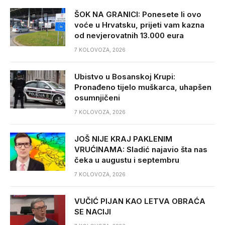
ŠOK NA GRANICI: Ponesete li ovo
voće u Hrvatsku, prijeti vam kazna
od nevjerovatnih 13.000 eura
7 KOLOVOZA, 2026
Ubistvo u Bosanskoj Krupi:
Pronađeno tijelo muškarca, uhapšen
osumnjičeni
7 KOLOVOZA, 2026
JOŠ NIJE KRAJ PAKLENIM
VRUĆINAMA: Sladić najavio šta nas
čeka u augustu i septembru
7 KOLOVOZA, 2026
VUČIĆ PIJAN KAO LETVA OBRAĆA
SE NACIJI