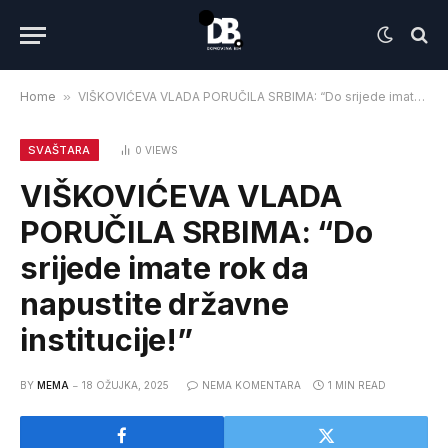
Home
»
VIŠKOVIĆEVA VLADA PORUČILA SRBIMA: “Do srijede imate rok da napustite državne institucije!”
SVAŠTARA
0
VIEWS
VIŠKOVIĆEVA VLADA
PORUČILA SRBIMA: “Do
srijede imate rok da
napustite državne
institucije!”
BY
MEMA
18 OŽUJKA, 2025
NEMA KOMENTARA
1 MIN READ