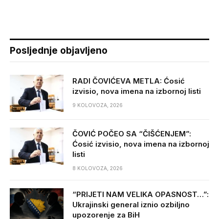
Posljednje objavljeno
RADI ČOVIĆEVA METLA: Ćosić
izvisio, nova imena na izbornoj listi
9 KOLOVOZA, 2026
ČOVIĆ POČEO SA “ČIŠĆENJEM”:
Ćosić izvisio, nova imena na izbornoj
listi
8 KOLOVOZA, 2026
“PRIJETI NAM VELIKA OPASNOST…”:
Ukrajinski general iznio ozbiljno
upozorenje za BiH