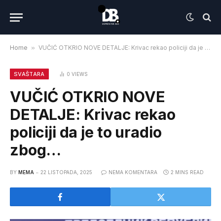
Home
»
VUČIĆ OTKRIO NOVE DETALJE: Krivac rekao policiji da je to uradio zbog…
SVAŠTARA
0
VIEWS
VUČIĆ OTKRIO NOVE
DETALJE: Krivac rekao
policiji da je to uradio
zbog…
BY
MEMA
22 LISTOPADA, 2025
NEMA KOMENTARA
2 MINS READ