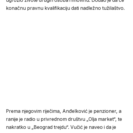
ugrozio živote drugih osoba i imovinu. Dodao je da će
konačnu pravnu kvalifikaciju dati nadležno tužilaštvo.
Prema njegovim riječima, Anđelković je penzioner, a
ranije je radio u privrednom društvu „Olja market“, te
nakratko u „Beograd trejdu“. Vučić je naveo i da je