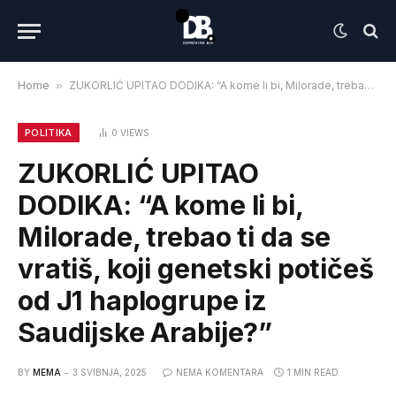
Home
»
ZUKORLIĆ UPITAO DODIKA: “A kome li bi, Milorade, trebao ti da se vratiš, koji genetski potičeš od J1 haplogrupe iz Saudijske Arabije?”
POLITIKA
0
VIEWS
ZUKORLIĆ UPITAO
DODIKA: “A kome li bi,
Milorade, trebao ti da se
vratiš, koji genetski potičeš
od J1 haplogrupe iz
Saudijske Arabije?”
BY
MEMA
3 SVIBNJA, 2025
NEMA KOMENTARA
1 MIN READ