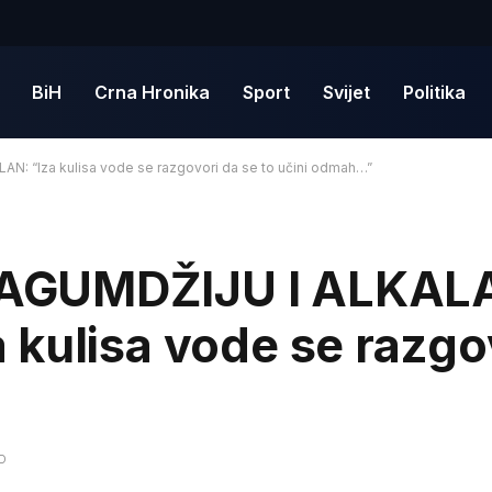
BiH
Crna Hronika
Sport
Svijet
Politika
 “Iza kulisa vode se razgovori da se to učini odmah…”
AGUMDŽIJU I ALKALA
kulisa vode se razgo
AD