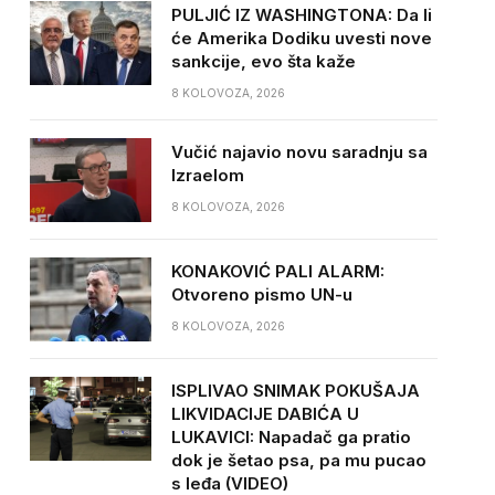
PULJIĆ IZ WASHINGTONA: Da li
će Amerika Dodiku uvesti nove
sankcije, evo šta kaže
8 KOLOVOZA, 2026
Vučić najavio novu saradnju sa
Izraelom
8 KOLOVOZA, 2026
KONAKOVIĆ PALI ALARM:
Otvoreno pismo UN-u
8 KOLOVOZA, 2026
ISPLIVAO SNIMAK POKUŠAJA
LIKVIDACIJE DABIĆA U
LUKAVICI: Napadač ga pratio
dok je šetao psa, pa mu pucao
s leđa (VIDEO)