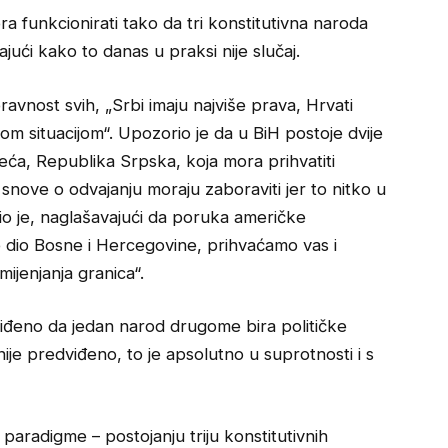
a funkcionirati tako da tri konstitutivna naroda
ući kako to danas u praksi nije slučaj.
avnost svih, „Srbi imaju najviše prava, Hrvati
ćom situacijom“. Upozorio je da u BiH postoje dvije
eća, Republika Srpska, koja mora prihvatiti
snove o odvajanju moraju zaboraviti jer to nitko u
io je, naglašavajući da poruka američke
ste dio Bosne i Hercegovine, prihvaćamo vas i
ijenjanja granica“.
iđeno da jedan narod drugome bira političke
ije predviđeno, to je apsolutno u suprotnosti i s
paradigme – postojanju triju konstitutivnih