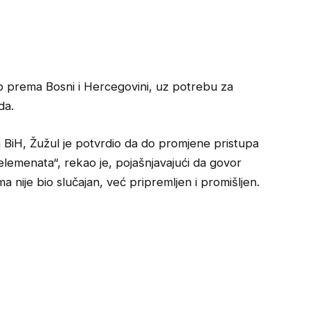
tup prema Bosni i Hercegovini, uz potrebu za
da.
 BiH, Žužul je potvrdio da do promjene pristupa
e elemenata“, rekao je, pojašnjavajući da govor
 nije bio slučajan, već pripremljen i promišljen.