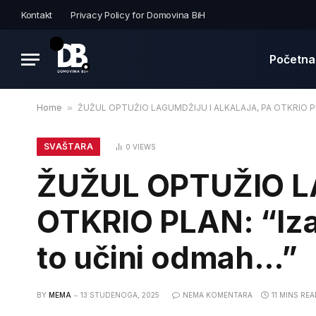
Kontakt
Privacy Policy for Domovina BiH
Početna
Home
»
ŽUŽUL OPTUŽIO LAGUMDŽIJU I ALKALAJA, PA OTKRIO PLAN:
SVAŠTARA
0
VIEWS
ŽUŽUL OPTUŽIO L
OTKRIO PLAN: “Iza 
to učini odmah…”
BY
MEMA
13 STUDENOGA, 2025
NEMA KOMENTARA
11 MINS RE