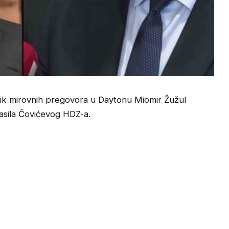
ionik mirovnih pregovora u Daytonu Miomir Žužul
asila Čovićevog HDZ-a.