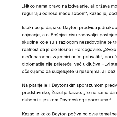
„Nitko nema pravo na izdvajanje, ali država mor
reguliraju odnose među sobom“, kazao je, dodaj
Istaknuo je da, iako Dayton predviđa jednakopr
najmanje, a ni Bošnjaci nisu zadovoljni postoje
skupine koje su s razlogom nezadovoljne te tr
realnost da je dio Bosne i Hercegovine. „Svoje 
međunarodnoj zajednici neće prihvatiti“, poruč
diplomacije nije prijeteća, već uključiva – „vi 
očekujemo da sudjelujete u rješenjima, ali bez m
Na pitanje je li Daytonskim sporazumom predv
predstavnike, Žužul je kazao: „To ne samo da n
duhom i s jezikom Daytonskog sporazuma.“
Kazao je kako Dayton počiva na dvije temeljne 