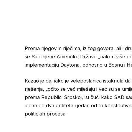
Prema njegovim riječima, iz tog govora, ali i dr
se Sjedinjene Američke Države „nakon više od
implementaciju Daytona, odnosno u Bosnu i H
Kazao je da, iako je veleposlanica istaknula d
rješenja, „očito se već miješaju i već su se umi
prema Republici Srpskoj, ističući kako SAD sad
jedan od dva entiteta i jedan od tri konstitutivna
političkih procesa.