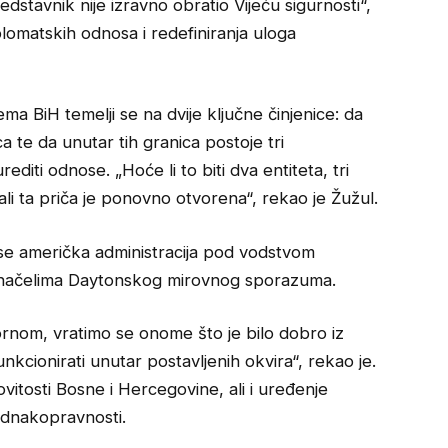
redstavnik nije izravno obratio Vijeću sigurnosti“,
lomatskih odnosa i redefiniranja uloga
ma BiH temelji se na dvije ključne činjenice: da
a te da unutar tih granica postoje tri
iti odnose. „Hoće li to biti dva entiteta, tri
 ali ta priča je ponovno otvorena“, rekao je Žužul.
o se američka administracija pod vodstvom
 načelima Daytonskog mirovnog sporazuma.
vornom, vratimo se onome što je bilo dobro iz
kcionirati unutar postavljenih okvira“, rekao je.
ovitosti Bosne i Hercegovine, ali i uređenje
jednakopravnosti.