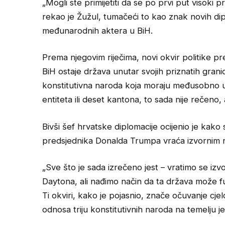
„Mogli ste primijetiti da se po prvi put visoki p
rekao je Žužul, tumačeći to kao znak novih dip
međunarodnih aktera u BiH.
Prema njegovim riječima, novi okvir politike pre
BiH ostaje država unutar svojih priznatih granic
konstitutivna naroda koja moraju međusobno ured
entiteta ili deset kantona, to sada nije rečeno,
Bivši šef hrvatske diplomacije ocijenio je kak
predsjednika Donalda Trumpa vraća izvornim
„Sve što je sada izrečeno jest – vratimo se iz
Daytona, ali nađimo način da ta država može fun
Ti okviri, kako je pojasnio, znače očuvanje cjel
odnosa triju konstitutivnih naroda na temelju 