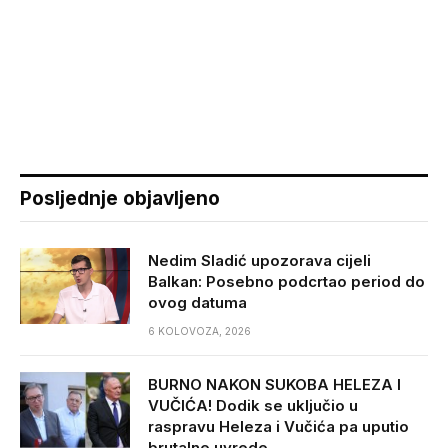
Posljednje objavljeno
Nedim Sladić upozorava cijeli
Balkan: Posebno podcrtao period do
ovog datuma
6 KOLOVOZA, 2026
BURNO NAKON SUKOBA HELEZA I
VUČIĆA! Dodik se uključio u
raspravu Heleza i Vučića pa uputio
brutalne uvrede