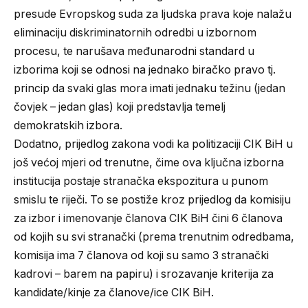
presude Evropskog suda za ljudska prava koje nalažu
eliminaciju diskriminatornih odredbi u izbornom
procesu, te narušava međunarodni standard u
izborima koji se odnosi na jednako biračko pravo tj.
princip da svaki glas mora imati jednaku težinu (jedan
čovjek – jedan glas) koji predstavlja temelj
demokratskih izbora.
Dodatno, prijedlog zakona vodi ka politizaciji CIK BiH u
još većoj mjeri od trenutne, čime ova ključna izborna
institucija postaje stranačka ekspozitura u punom
smislu te riječi. To se postiže kroz prijedlog da komisiju
za izbor i imenovanje članova CIK BiH čini 6 članova
od kojih su svi stranački (prema trenutnim odredbama,
komisija ima 7 članova od koji su samo 3 stranački
kadrovi – barem na papiru) i srozavanje kriterija za
kandidate/kinje za članove/ice CIK BiH.