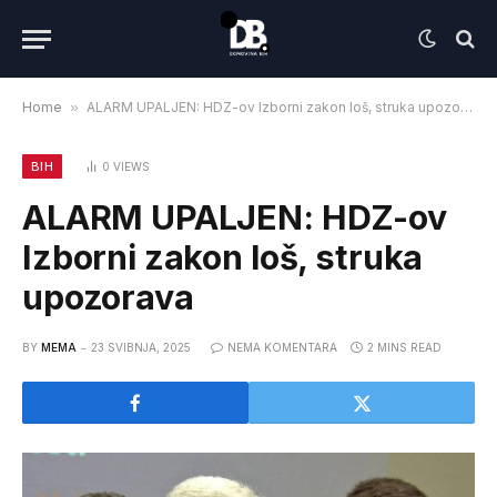
Home
»
ALARM UPALJEN: HDZ-ov Izborni zakon loš, struka upozorava
BIH
0
VIEWS
ALARM UPALJEN: HDZ-ov
Izborni zakon loš, struka
upozorava
BY
MEMA
23 SVIBNJA, 2025
NEMA KOMENTARA
2 MINS READ