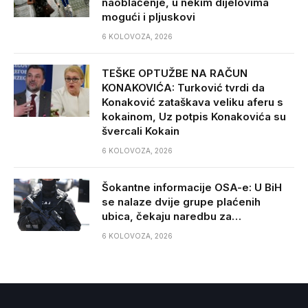
naoblačenje, u nekim dijelovima
mogući i pljuskovi
6 KOLOVOZA, 2026
TEŠKE OPTUŽBE NA RAČUN
KONAKOVIĆA: Turković tvrdi da
Konaković zataškava veliku aferu s
kokainom, Uz potpis Konakovića su
švercali Kokain
6 KOLOVOZA, 2026
Šokantne informacije OSA-e: U BiH
se nalaze dvije grupe plaćenih
ubica, čekaju naredbu za…
6 KOLOVOZA, 2026