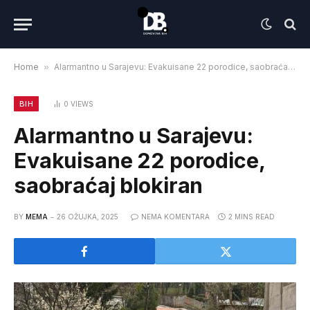
Home
»
Alarmantno u Sarajevu: Evakuisane 22 porodice, saobraćaj blokiran
BIH
0
VIEWS
Alarmantno u Sarajevu:
Evakuisane 22 porodice,
saobraćaj blokiran
BY
MEMA
26 OŽUJKA, 2025
NEMA KOMENTARA
2 MINS READ