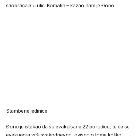
saobraćaja u ulici Komatin – kazao nam je Đono.
Stambene jedinice
Đono je istakao da su evakuisane 22 porodice, te da se
evakuacija vrši svakodnevno, ovisno o tome koliko