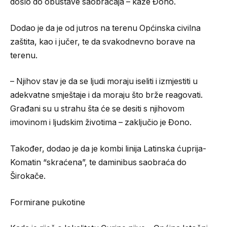
došlo do obustave saobraćaja – kaže Đono.
Dodao je da je od jutros na terenu Općinska civilna
zaštita, kao i jučer, te da svakodnevno borave na
terenu.
– Njihov stav je da se ljudi moraju iseliti i izmjestiti u
adekvatne smještaje i da moraju što brže reagovati.
Građani su u strahu šta će se desiti s njihovom
imovinom i ljudskim životima – zaključio je Đono.
Također, dodao je da je kombi linija Latinska ćuprija-
Komatin “skraćena”, te daminibus saobraća do
Širokače.
Formirane pukotine