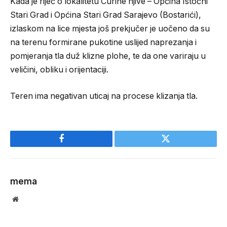
Kada je riječ o lokalitetu Curine njive – Općina Istočni
Stari Grad i Općina Stari Grad Sarajevo (Bostarići),
izlaskom na lice mjesta još prekjučer je uočeno da su
na terenu formirane pukotine uslijed naprezanja i
pomjeranja tla duž klizne plohe, te da one variraju u
veličini, obliku i orijentaciji.
Teren ima negativan uticaj na procese klizanja tla.
Facebook
Twitter
mema
Website