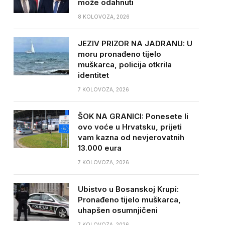
može odahnuti
8 KOLOVOZA, 2026
JEZIV PRIZOR NA JADRANU: U
moru pronađeno tijelo
muškarca, policija otkrila
identitet
7 KOLOVOZA, 2026
ŠOK NA GRANICI: Ponesete li
ovo voće u Hrvatsku, prijeti
vam kazna od nevjerovatnih
13.000 eura
7 KOLOVOZA, 2026
Ubistvo u Bosanskoj Krupi:
Pronađeno tijelo muškarca,
uhapšen osumnjičeni
7 KOLOVOZA, 2026