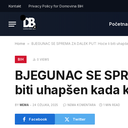
Kontakt
Privacy Policy for Domovina BiH
Početna
Home
»
BJEGUNAC SE SPREMA ZA DALEK PUT: Hoće li biti uhapš
BIH
0
VIEWS
BJEGUNAC SE SPRE
biti uhapšen kada 
BY
MEMA
24 OŽUJKA, 2025
NEMA KOMENTARA
1 MIN READ
Facebook
Twitter