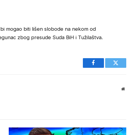
a bi mogao biti lišen slobode na nekom od
jegunac zbog presude Suda BiH i Tužilaštva.
Facebook
Twitter
Websi