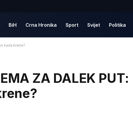
BiH
Crna Hronika
Sport
Svijet
Politika
en kada krene?
MA ZA DALEK PUT: H
krene?