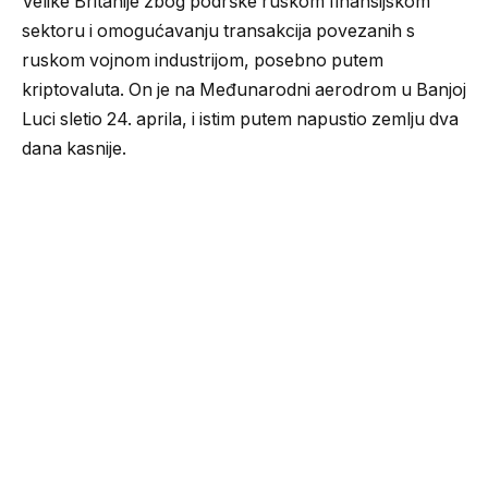
Velike Britanije zbog podrške ruskom finansijskom
sektoru i omogućavanju transakcija povezanih s
ruskom vojnom industrijom, posebno putem
kriptovaluta. On je na Međunarodni aerodrom u Banjoj
Luci sletio 24. aprila, i istim putem napustio zemlju dva
dana kasnije.