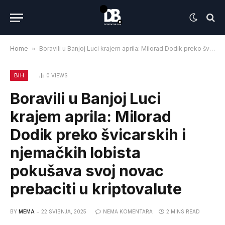
Home
»
Boravili u Banjoj Luci krajem aprila: Milorad Dodik preko švicarskih i njemačkih lobista pokušava svoj novac prebaciti u kriptovalute
BIH
0
VIEWS
Boravili u Banjoj Luci
krajem aprila: Milorad
Dodik preko švicarskih i
njemačkih lobista
pokušava svoj novac
prebaciti u kriptovalute
BY
MEMA
22 SVIBNJA, 2025
NEMA KOMENTARA
2 MINS READ