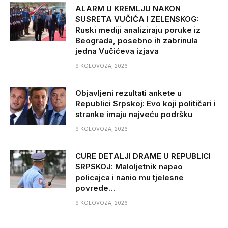
ALARM U KREMLJU NAKON
SUSRETA VUČIĆA I ZELENSKOG:
Ruski mediji analiziraju poruke iz
Beograda, posebno ih zabrinula
jedna Vučićeva izjava
9 KOLOVOZA, 2026
Objavljeni rezultati ankete u
Republici Srpskoj: Evo koji političari i
stranke imaju najveću podršku
9 KOLOVOZA, 2026
CURE DETALJI DRAME U REPUBLICI
SRPSKOJ: Maloljetnik napao
policajca i nanio mu tjelesne
povrede…
9 KOLOVOZA, 2026