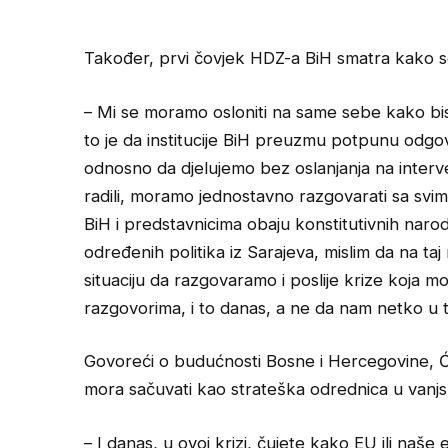
Također, prvi čovjek HDZ-a BiH smatra kako se 
– Mi se moramo osloniti na same sebe kako bism
to je da institucije BiH preuzmu potpunu odgo
odnosno da djelujemo bez oslanjanja na inte
radili, moramo jednostavno razgovarati sa svim
BiH i predstavnicima obaju konstitutivnih narod
određenih politika iz Sarajeva, mislim da na ta
situaciju da razgovaramo i poslije krize koja mo
razgovorima, i to danas, a ne da nam netko u t
Govoreći o budućnosti Bosne i Hercegovine, Ćo
mora sačuvati kao strateška odrednica u vanjsk
– I danas, u ovoj krizi, čujete kako EU ili naš