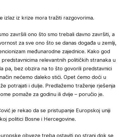
izlaz iz krize mora tražiti razgovorima.
o završili ono što smo trebali davno završiti, a
vornost za sve ono što se danas događa u zemlji,
rvencionizam međunarodne zajednice. Kako god
 predstavnicima relevantnih političkih stranaka u
a pa, bez obzira na to što govorili predstavnici
j način nećemo daleko stići. Opet ćemo doći u
že potrajati i dulje. Predlažemo traženje rješenja
ome pomaže za godinu ili dvije – poručio je.
vić je rekao da se pristupanje Europskoj uniji
oj politici Bosne i Hercegovine.
e europske obveze treba ostaviti po strani dok se