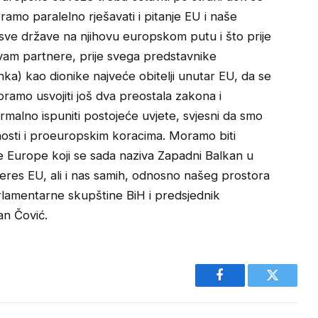
ramo paralelno rješavati i pitanje EU i naše
ve države na njihovu europskom putu i što prije
ivam partnere, prije svega predstavnike
a) kao dionike najveće obitelji unutar EU, da se
ramo usvojiti još dva preostala zakona i
malno ispuniti postojeće uvjete, svjesni da smo
ćnosti i proeuropskim koracima. Moramo biti
ne Europe koji se sada naziva Zapadni Balkan u
interes EU, ali i nas samih, odnosno našeg prostora
rlamentarne skupštine BiH i predsjednik
n Čović.
Facebook
Twitter