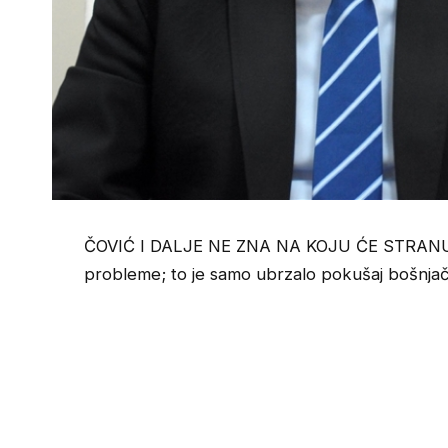
ČOVIĆ I DALJE NE ZNA NA KOJU ĆE STRANU: “D
probleme; to je samo ubrzalo pokušaj bošnjačk