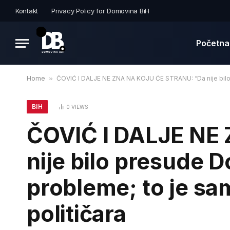
Kontakt
Privacy Policy for Domovina BiH
Početna
Home
»
ČOVIĆ I DALJE NE ZNA NA KOJU ĆE STRANU: “Da nije bilo 
BIH
0
VIEWS
ČOVIĆ I DALJE NE
nije bilo presude D
probleme; to je sa
političara