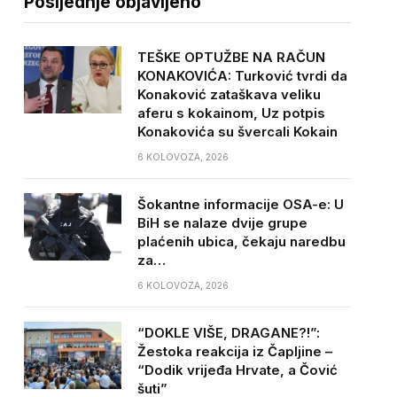
Posljednje objavljeno
TEŠKE OPTUŽBE NA RAČUN
KONAKOVIĆA: Turković tvrdi da
Konaković zataškava veliku
aferu s kokainom, Uz potpis
Konakovića su švercali Kokain
6 KOLOVOZA, 2026
Šokantne informacije OSA-e: U
BiH se nalaze dvije grupe
plaćenih ubica, čekaju naredbu
za…
6 KOLOVOZA, 2026
“DOKLE VIŠE, DRAGANE?!”:
Žestoka reakcija iz Čapljine –
“Dodik vrijeđa Hrvate, a Čović
šuti”