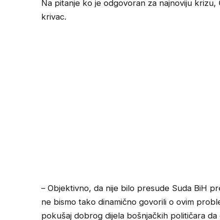
Na pitanje ko je odgovoran za najnoviju krizu, Č
krivac.
– Objektivno, da nije bilo presude Suda BiH p
ne bismo tako dinamično govorili o ovim probl
pokušaj dobrog dijela bošnjačkih političara d