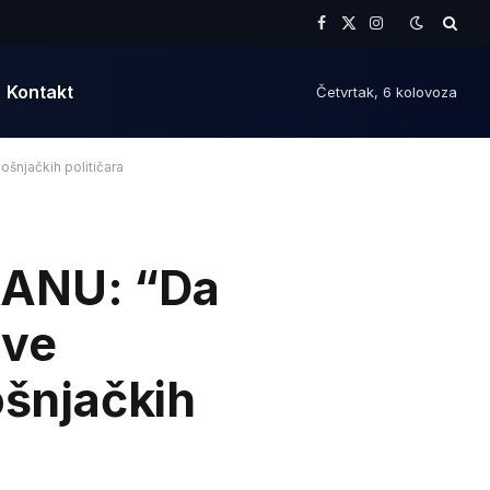
Facebook
X
Instagram
(Twitter)
Kontakt
Četvrtak, 6 kolovoza
šnjačkih političara
RANU: “Da
ove
ošnjačkih