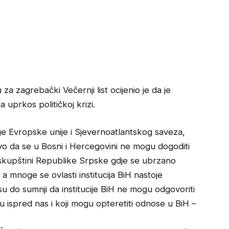
a zagrebački Večernji list ocijenio je da je
a uprkos političkoj krizi.
 Evropske unije i Sjevernoatlantskog saveza,
o da se u Bosni i Hercegovini ne mogu dogoditi
 skupštini Republike Srpske gdje se ubrzano
a mnoge se ovlasti institucija BiH nastoje
 su do sumnji da institucije BiH ne mogu odgovoriti
nu ispred nas i koji mogu opteretiti odnose u BiH –