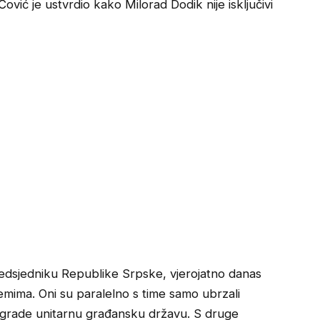
ović je ustvrdio kako Milorad Dodik nije isključivi
redsjedniku Republike Srpske, vjerojatno danas
emima. Oni su paralelno s time samo ubrzali
a grade unitarnu građansku državu. S druge