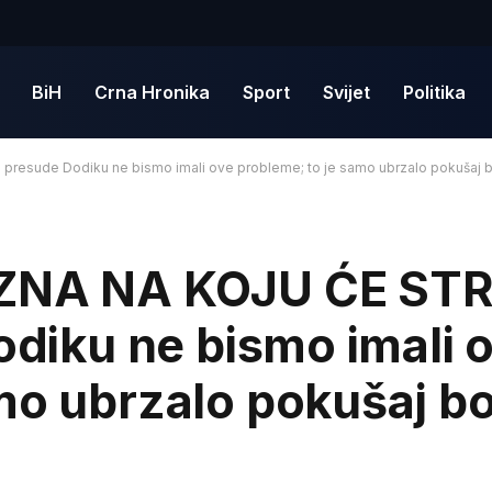
BiH
Crna Hronika
Sport
Svijet
Politika
presude Dodiku ne bismo imali ove probleme; to je samo ubrzalo pokušaj bo
 ZNA NA KOJU ĆE ST
odiku ne bismo imali 
mo ubrzalo pokušaj b