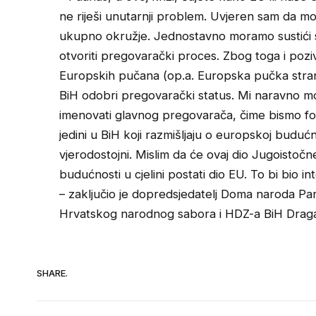
ne riješi unutarnji problem. Uvjeren sam da mo
ukupno okružje. Jednostavno moramo sustići s
otvoriti pregovarački proces. Zbog toga i poz
Europskih pučana (op.a. Europska pučka strank
BiH odobri pregovarački status. Mi naravno mo
imenovati glavnog pregovarača, čime bismo for
jedini u BiH koji razmišljaju o europskoj budu
vjerodostojni. Mislim da će ovaj dio Jugoistoč
budućnosti u cjelini postati dio EU. To bi bio 
– zaključio je dopredsjedatelj Doma naroda Pa
Hrvatskog narodnog sabora i HDZ-a BiH Draga
SHARE.