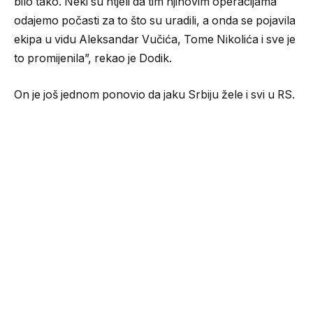
bilo tako. Neki su htjeli da tim njihovim operacijama
odajemo počasti za to što su uradili, a onda se pojavila
ekipa u vidu Aleksandar Vučića, Tome Nikolića i sve je
to promijenila”, rekao je Dodik.
On je još jednom ponovio da jaku Srbiju žele i svi u RS.