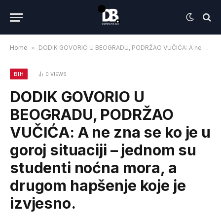
Home
»
DODIK GOVORIO U BEOGRADU, PODRŽAO VUČIĆA: A ne zna se ko je u goroj situaciji – jednom su studenti noćna mora, a drugom hapšenje koje je izvjesno.
BIH
0
VIEWS
DODIK GOVORIO U
BEOGRADU, PODRŽAO
VUČIĆA: A ne zna se ko je u
goroj situaciji – jednom su
studenti noćna mora, a
drugom hapšenje koje je
izvjesno.