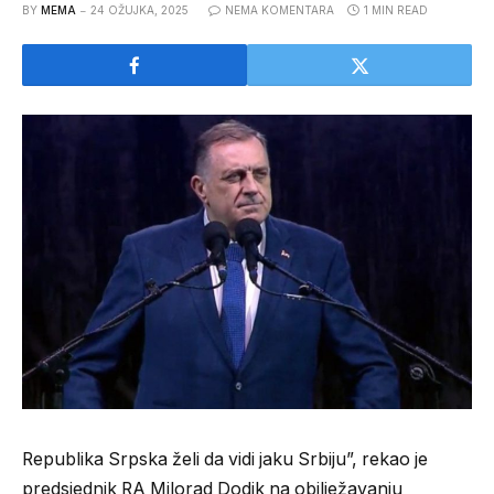
BY
MEMA
24 OŽUJKA, 2025
NEMA KOMENTARA
1 MIN READ
Republika Srpska želi da vidi jaku Srbiju”, rekao je
predsjednik RA Milorad Dodik na obilježavanju