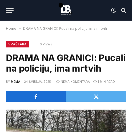
Home
»
DRAMA NA GRANICI: Pucali na policiju, ima mrtvih
SVAŠTARA
0
VIEWS
DRAMA NA GRANICI: Pucali
na policiju, ima mrtvih
BY
MEMA
24 SVIBNJA, 2025
NEMA KOMENTARA
1 MIN READ