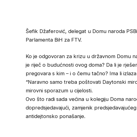
Šefik Džaferović, delegat u Domu naroda PSBiH
Parlamenta BiH za FTV.
Ko je odgovoran za krizu u državnom Domu nar
je riječ o budućnosti ovog doma? Da li je rješ
pregovara s kim – i o čemu tačno? Ima li izlaza 
“Naravno samo treba poštovati Daytonski mirovn
mirovni sporazum u cijelosti.
Ovo što radi sada većina u kolegiju Doma naro
dopredsjedavajući, zamjenik predsjedavajuće
antidejtonsko ponašanje.