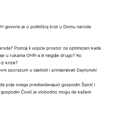
 govorio je o političkoj krizi u Domu naroda
oda? Postoji li uopće prostor za optimizam kada
enje u rukama OHR-a ili negdje drugo? Ko
iz krize?
i sporazum u cijelosti i primjenjivati Daytonski
da prije svega predsedavajući gospodin Špirić i
g gospodin Čović je slobodno mogu da kažem