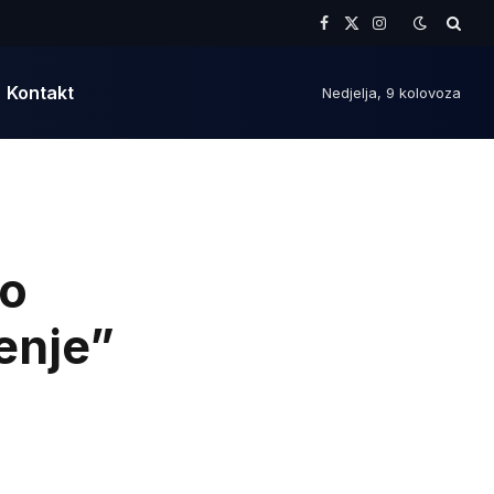
Facebook
X
Instagram
(Twitter)
Kontakt
Nedjelja, 9 kolovoza
o
enje”