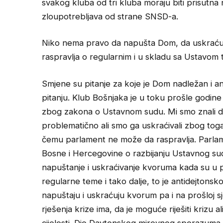
svakog kluba od tri kluba moraju biti prisutna n
zloupotrebljava od strane SNSD-a.
Niko nema pravo da napušta Dom, da uskraćuje
raspravlja o regularnim i u skladu sa Ustavom
Smjene su pitanje za koje je Dom nadležan i a
pitanju. Klub Bošnjaka je u toku prošle godin
zbog zakona o Ustavnom sudu. Mi smo znali da
problematično ali smo ga uskraćivali zbog to
čemu parlament ne može da raspravlja. Parlam
Bosne i Hercegovine o razbijanju Ustavnog suda
napuštanje i uskraćivanje kvoruma kada su u pi
regularne teme i tako dalje, to je antidejtonsko
napuštaju i uskraćuju kvorum pa i na prošloj sj
rješenja krize ima, da je moguće riješiti krizu