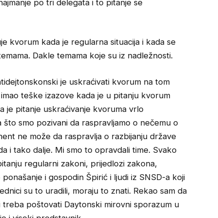
ajmanje po tri delegata i to pitanje se
 kvorum kada je regularna situacija i kada se
 temama. Dakle temama koje su iz nadležnosti.
ntidejtonskonski je uskraćivati kvorum na tom
e imao teške izazove kada je u pitanju kvorum
 je pitanje uskraćivanje kvoruma vrlo
ga što smo pozivani da raspravljamo o nečemu o
ent ne može da raspravlja o razbijanju države
 i tako dalje. Mi smo to opravdali time. Svako
tanju regularni zakoni, prijedlozi zakona,
 ponašanje i gospodin Špirić i ljudi iz SNSD-a koji
ednici su to uradili, moraju to znati. Rekao sam da
 ali treba poštovati Daytonski mirovni sporazum u