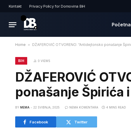
Kontakt
Privacy Policy for Domovina BiH
Početna
Home
»
DŽAFEROVIĆ OTVORENO: “Antidejtonsko ponašanje Špirića
BIH
0
VIEWS
DŽAFEROVIĆ OTVO
ponašanje Špirića 
BY
MEMA
22 SVIBNJA, 2025
NEMA KOMENTARA
4 MINS READ
Facebook
Twitter