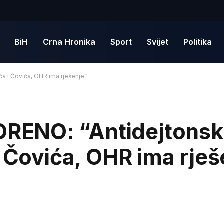
BiH
Crna Hronika
Sport
Svijet
Politika
 i Čovića, OHR ima rješenje”
RENO: “Antidejtonsk
i Čovića, OHR ima rješ