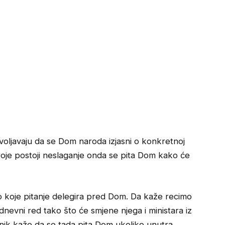
voljavaju da se Dom naroda izjasni o konkretnoj
 troje postoji neslaganje onda se pita Dom kako će
lo koje pitanje delegira pred Dom. Da kaže recimo
 dnevni red tako što će smjene njega i ministara iz
ik kaže da se tada pita Dom ukoliko unutra