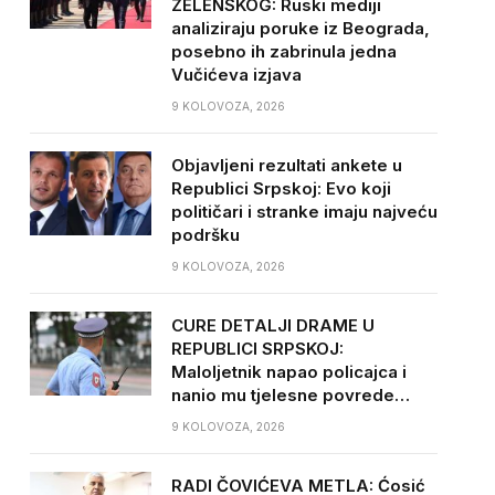
ZELENSKOG: Ruski mediji
analiziraju poruke iz Beograda,
posebno ih zabrinula jedna
Vučićeva izjava
9 KOLOVOZA, 2026
Objavljeni rezultati ankete u
Republici Srpskoj: Evo koji
političari i stranke imaju najveću
podršku
9 KOLOVOZA, 2026
CURE DETALJI DRAME U
REPUBLICI SRPSKOJ:
Maloljetnik napao policajca i
nanio mu tjelesne povrede…
9 KOLOVOZA, 2026
RADI ČOVIĆEVA METLA: Ćosić