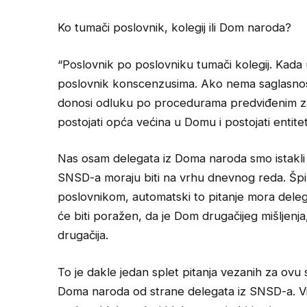
Ko tumači poslovnik, kolegij ili Dom naroda?
“Poslovnik po poslovniku tumači kolegij. Kada 
poslovnik konscenzusima. Ako nema saglasnost
donosi odluku po procedurama predviđenim za 
postojati opća većina u Domu i postojati entite
Nas osam delegata iz Doma naroda smo istakli z
SNSD-a moraju biti na vrhu dnevnog reda. Špir
poslovnikom, automatski to pitanje mora delegi
će biti poražen, da je Dom drugačijeg mišljenja,
drugačija.
To je dakle jedan splet pitanja vezanih za ovu 
Doma naroda od strane delegata iz SNSD-a. V