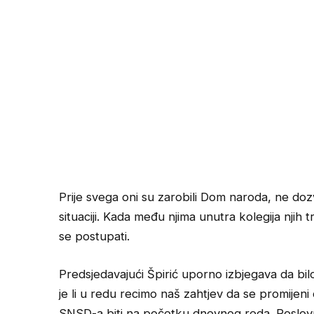
Prije svega oni su zarobili Dom naroda, ne doz
situaciji. Kada među njima unutra kolegija njih
se postupati.
Predsjedavajući Špirić uporno izbjegava da bi
je li u redu recimo naš zahtjev da se promijeni
SNSD-a biti na početku dnevnog reda. Poslovn