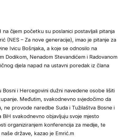
a čijem početku su poslanici postavljali pitanja
rić (NES – Za nove generacije), imao je pitanje za
ine Ivicu Bošnjaka, a koje se odnosilo na
radom Dodikom, Nenadom Stevandićem i Radovanom
ivičnog djela napad na ustavni poredak iz člana
 u Bosni i Hercegovini dužni navedene osobe lišiti
ostupanje. Međutim, svakodnevno svjedočimo da
aju, ne provode naredbe Suda i Tužilaštva Bosne i
 BiH svakodnevno objavljuju svoje mjesto
ti organiziranjem konferencija za medije, te
a naše države, kazao je Emrić.m