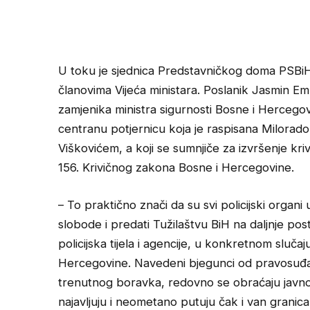
U toku je sjednica Predstavničkog doma PSBiH n
članovima Vijeća ministara. Poslanik Jasmin Em
zamjenika ministra sigurnosti Bosne i Hercegov
centranu potjernicu koja je raspisana Milo
Viškovićem, a koji se sumnjiče za izvršenje kr
156. Krivičnog zakona Bosne i Hercegovine.
– To praktično znači da su svi policijski organi
slobode i predati Tužilaštvu BiH na daljnje p
policijska tijela i agencije, u konkretnom sluč
Hercegovine. Navedeni bjegunci od pravosuđa
trenutnog boravka, redovno se obraćaju javnos
najavljuju i neometano putuju čak i van granic