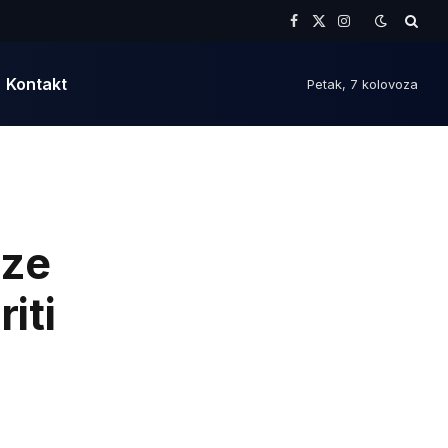
Facebook
X
Instagram
(Twitter)
Kontakt
Petak, 7 kolovoza
aze
iti