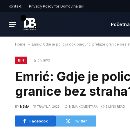
Kontakt
Privacy Policy for Domovina BiH
Početna
Home
»
Emrić: Gdje je policija dok bjegunci prelaze granice bez s
BIH
0
VIEWS
Emrić: Gdje je poli
granice bez straha
BY
MEMA
15 TRAVNJA, 2025
NEMA KOMENTARA
2 MINS READ
Facebook
Twitter