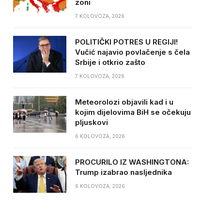
zoni
7 KOLOVOZA, 2026
POLITIČKI POTRES U REGIJI!
Vučić najavio povlačenje s čela
Srbije i otkrio zašto
7 KOLOVOZA, 2026
Meteorolozi objavili kad i u
kojim dijelovima BiH se očekuju
pljuskovi
6 KOLOVOZA, 2026
PROCURILO IZ WASHINGTONA:
Trump izabrao nasljednika
6 KOLOVOZA, 2026