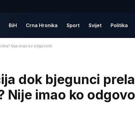
BiH
Crna Hronika
Sport
Svijet
Politika
traha? Nije imao ko odgovoriti
cija dok bjegunci prel
? Nije imao ko odgovor