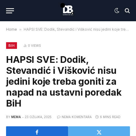
Home
»
HAPSI SVE: Dodik, Stevandić i Višković nisu jedini koje treba goniti za napad na ustavni poredak BiH
BIH
0
VIEWS
HAPSI SVE: Dodik,
Stevandić i Višković nisu
jedini koje treba goniti za
napad na ustavni poredak
BiH
BY
MEMA
23 OŽUJKA, 2025
NEMA KOMENTARA
6 MINS READ