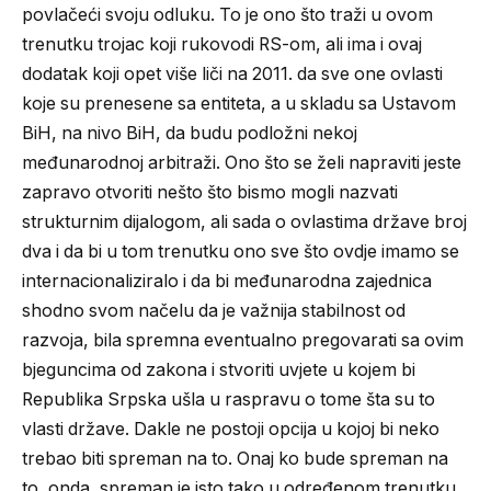
povlačeći svoju odluku. To je ono što traži u ovom
trenutku trojac koji rukovodi RS-om, ali ima i ovaj
dodatak koji opet više liči na 2011. da sve one ovlasti
koje su prenesene sa entiteta, a u skladu sa Ustavom
BiH, na nivo BiH, da budu podložni nekoj
međunarodnoj arbitraži. Ono što se želi napraviti jeste
zapravo otvoriti nešto što bismo mogli nazvati
strukturnim dijalogom, ali sada o ovlastima države broj
dva i da bi u tom trenutku ono sve što ovdje imamo se
internacionaliziralo i da bi međunarodna zajednica
shodno svom načelu da je važnija stabilnost od
razvoja, bila spremna eventualno pregovarati sa ovim
bjeguncima od zakona i stvoriti uvjete u kojem bi
Republika Srpska ušla u raspravu o tome šta su to
vlasti države. Dakle ne postoji opcija u kojoj bi neko
trebao biti spreman na to. Onaj ko bude spreman na
to, onda, spreman je isto tako u određenom trenutku