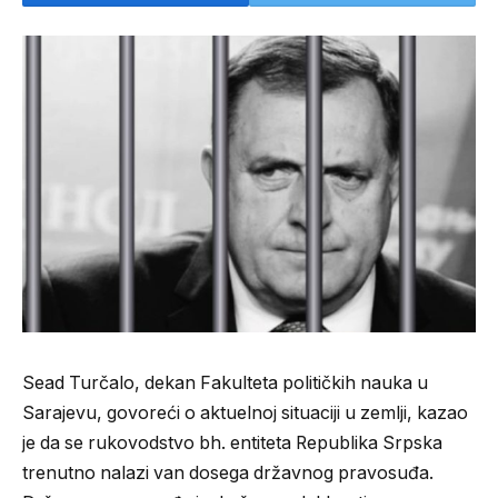
Sead Turčalo, dekan Fakulteta političkih nauka u
Sarajevu, govoreći o aktuelnoj situaciji u zemlji, kazao
je da se rukovodstvo bh. entiteta Republika Srpska
trenutno nalazi van dosega državnog pravosuđa.