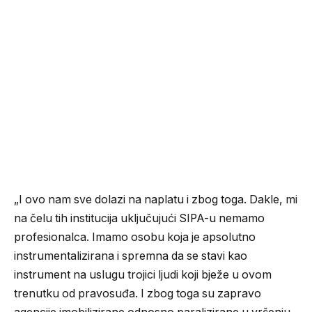
„I ovo nam sve dolazi na naplatu i zbog toga. Dakle, mi
na čelu tih institucija uključujući SIPA-u nemamo
profesionalca. Imamo osobu koja je apsolutno
instrumentalizirana i spremna da se stavi kao
instrument na uslugu trojici ljudi koji bježe u ovom
trenutku od pravosuđa. I zbog toga su zapravo