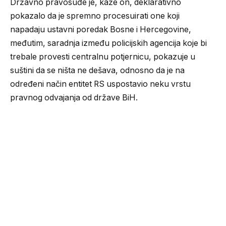
Državno pravosuđe je, kaže on, deklarativno
pokazalo da je spremno procesuirati one koji
napadaju ustavni poredak Bosne i Hercegovine,
međutim, saradnja između policijskih agencija koje bi
trebale provesti centralnu potjernicu, pokazuje u
suštini da se ništa ne dešava, odnosno da je na
određeni način entitet RS uspostavio neku vrstu
pravnog odvajanja od države BiH.