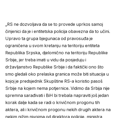
„RS ne dozvoljava da se to provede uprkos samoj
činjenici da je i entitetska policija obavezna da to učini.
Upravo ta grupa bjegunaca od pravosuđa je
ograničena u svom kretanju na teritoriju entiteta
Republika Srpska, djelomično na teritoriju Republike
Srbije, jer treba imati u vidu da posjeduju i
državljanstvo Republike Srbije i da faktički ono što
smo gledali oko prelaska granica može biti situacija u
kojoj je predsjednik Skupštine RS-a koristio pasoš
Srbije na kojem nema potjernice. Vidimo da Srbija nije
spremna sarađivati i BiH bi trebala napraviti još jedan
korak dalje kada se radi o krivičnom progonu tih
aktera, ali i krivičnom progonu nekih drugih aktera na
nekim nižim nivoima od direktora policije, ministra