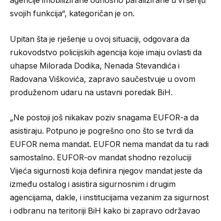
agencije imobilizirane odnosno paralizirane u vršenju
svojih funkcija“, kategoričan je on.
Upitan šta je rješenje u ovoj situaciji, odgovara da
rukovodstvo policijskih agencija koje imaju ovlasti da
uhapse Milorada Dodika, Nenada Stevandića i
Radovana Viškovića, zapravo saučestvuje u ovom
produženom udaru na ustavni poredak BiH.
„Ne postoji još nikakav poziv snagama EUFOR-a da
asistiraju. Potpuno je pogrešno ono što se tvrdi da
EUFOR nema mandat. EUFOR nema mandat da tu radi
samostalno. EUFOR-ov mandat shodno rezoluciji
Vijeća sigurnosti koja definira njegov mandat jeste da
između ostalog i asistira sigurnosnim i drugim
agencijama, dakle, i institucijama vezanim za sigurnost
i odbranu na teritoriji BiH kako bi zapravo održavao