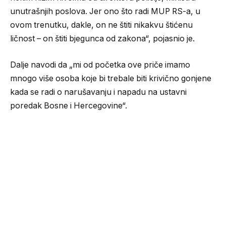
unutrašnjih poslova. Jer ono što radi MUP RS-a, u
ovom trenutku, dakle, on ne štiti nikakvu štićenu
ličnost – on štiti bjegunca od zakona“, pojasnio je.
Dalje navodi da „mi od početka ove priče imamo
mnogo više osoba koje bi trebale biti krivično gonjene
kada se radi o narušavanju i napadu na ustavni
poredak Bosne i Hercegovine“.