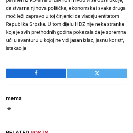
partneri iz RS-a na državnom nivou vrše opstrukcije,
da stvarna njihova politička, ekonomska i svaka druga
moć leži zapravo u toj činjenici da vladaju entitetom
Republika Srpska. U tom dijelu HDZ nije neka stranka
koja je svih prethodnih godina pokazala da je spremna
ući u avanturu u kojoj ne vidi jasan izlaz, jasnu korist“,
istakao je.
Facebook
Twitter
mema
Website
RELATED
POSTS