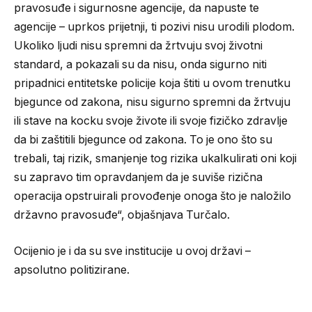
pravosuđe i sigurnosne agencije, da napuste te
agencije – uprkos prijetnji, ti pozivi nisu urodili plodom.
Ukoliko ljudi nisu spremni da žrtvuju svoj životni
standard, a pokazali su da nisu, onda sigurno niti
pripadnici entitetske policije koja štiti u ovom trenutku
bjegunce od zakona, nisu sigurno spremni da žrtvuju
ili stave na kocku svoje živote ili svoje fizičko zdravlje
da bi zaštitili bjegunce od zakona. To je ono što su
trebali, taj rizik, smanjenje tog rizika ukalkulirati oni koji
su zapravo tim opravdanjem da je suviše rizična
operacija opstruirali provođenje onoga što je naložilo
državno pravosuđe“, objašnjava Turčalo.
Ocijenio je i da su sve institucije u ovoj državi –
apsolutno politizirane.