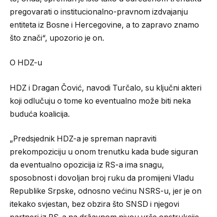
pregovarati o institucionalno-pravnom izdvajanju
entiteta iz Bosne i Hercegovine, a to zapravo znamo
što znači“, upozorio je on.
O HDZ-u
HDZ i Dragan Čović, navodi Turčalo, su ključni akteri
koji odlučuju o tome ko eventualno može biti neka
buduća koalicija.
„Predsjednik HDZ-a je spreman napraviti
prekompoziciju u onom trenutku kada bude siguran
da eventualno opozicija iz RS-a ima snagu,
sposobnost i dovoljan broj ruku da promijeni Vladu
Republike Srpske, odnosno većinu NSRS-u, jer je on
itekako svjestan, bez obzira što SNSD i njegovi