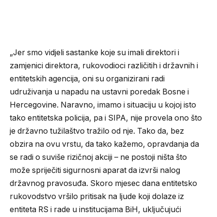
„Jer smo vidjeli sastanke koje su imali direktori i
zamjenici direktora, rukovodioci različitih i državnih i
entitetskih agencija, oni su organizirani radi
udruživanja u napadu na ustavni poredak Bosne i
Hercegovine. Naravno, imamo i situaciju u kojoj isto
tako entitetska policija, pa i SIPA, nije provela ono što
je državno tužilaštvo tražilo od nje. Tako da, bez
obzira na ovu vrstu, da tako kažemo, opravdanja da
se radi o suviše rizičnoj akciji – ne postoji ništa što
može spriječiti sigurnosni aparat da izvrši nalog
državnog pravosuđa. Skoro mjesec dana entitetsko
rukovodstvo vršilo pritisak na ljude koji dolaze iz
entiteta RS i rade u institucijama BiH, uključujući