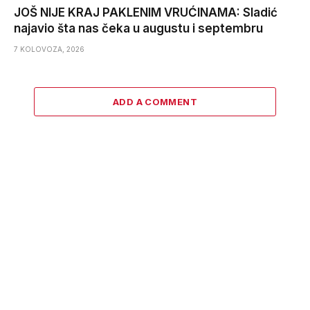
JOŠ NIJE KRAJ PAKLENIM VRUĆINAMA: Sladić
najavio šta nas čeka u augustu i septembru
7 KOLOVOZA, 2026
ADD A COMMENT