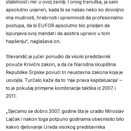
stabilnost i mir u ovoj zemlji. I onog trenutka, ja sam
apsolutno uvjeren, kada bi se našao neko ko dovoljno
ima mudrosti, hrabrosti i spremnosti da profesionalno
postupa, da bi EUFOR apsolutno bio prisiljen da
ispunjava svoj mandat i da asistira upravo u tom
hapšenju“, naglašava on.
Stevandić je jučer ponudio da visoki predstavnik
povuče Krivični zakon, a da će Narodna skupština
Republike Srpske povući tri neustavna zakona koja je
usvojila. Turčalo kaže da to ‘nije prava kapitaluacija’ –
to je pokušaj primjene kombinacije taktika iz 2007. i
2011.
„Sjećamo se dobro 2007. godine šta je uradio Miroslav
Lajčak i nakon toga potpuno godinama obesmislio bilo
kakvo djelovanje Ureda visokog predstavnika