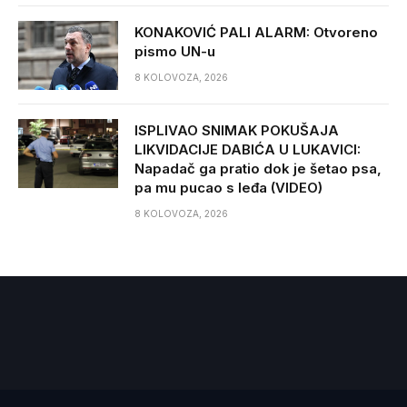
KONAKOVIĆ PALI ALARM: Otvoreno
pismo UN-u
8 KOLOVOZA, 2026
ISPLIVAO SNIMAK POKUŠAJA
LIKVIDACIJE DABIĆA U LUKAVICI:
Napadač ga pratio dok je šetao psa,
pa mu pucao s leđa (VIDEO)
8 KOLOVOZA, 2026