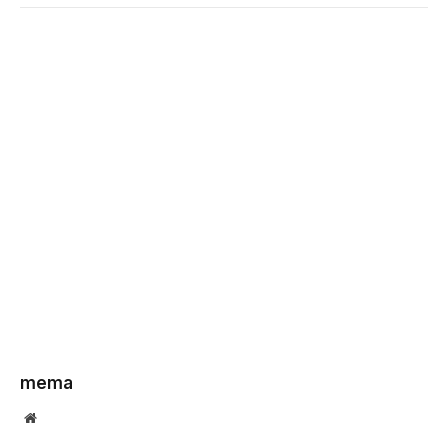
mema
Website