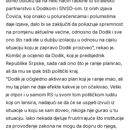
donio odluku da na neki način raskine to strateško
partnerstvo s Dodikom i SNSD-om. Iz onih izjava
Čovića, koji onako u polurečenicama i polumislima
daje izjave, dalo bi se zaključiti da pokazuje spremnost
na promjenu aktuelne većine, odnosno da Dodik i sve
ono što radi ide u dublju izolaciju u odnosu na cijelu
situaciju koju je zapravo Dodik proizveo”, rekao je.
Komšić je ocijenio da Dodik, koji je predsjednik
Republike Srpske, sada radi ono što je ranije planirao,
ali da mu se ipak bliži politički kraj.
“Dodik je očigledno aktivirao plan koji je ranije imao, ali
mu taj plan ne daje efekte kakve je on očekivao. Veliki
je otpor i u samom RS-u svom tom političkom ludilu
koji on lansira, nadajući se da će se uspjeti izvući iz
situacije u koju se sam doveo, nikoga nije gurao u tu
situaciju. Iako nekada djeluje frustrirajuće što institucije
za provođenje zakona ne mogu da dopru do njega,