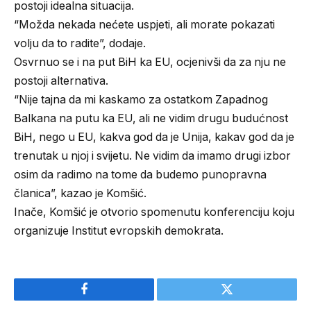
postoji idealna situacija.
“Možda nekada nećete uspjeti, ali morate pokazati
volju da to radite”, dodaje.
Osvrnuo se i na put BiH ka EU, ocjenivši da za nju ne
postoji alternativa.
“Nije tajna da mi kaskamo za ostatkom Zapadnog
Balkana na putu ka EU, ali ne vidim drugu budućnost
BiH, nego u EU, kakva god da je Unija, kakav god da je
trenutak u njoj i svijetu. Ne vidim da imamo drugi izbor
osim da radimo na tome da budemo punopravna
članica”, kazao je Komšić.
Inače, Komšić je otvorio spomenutu konferenciju koju
organizuje Institut evropskih demokrata.
Facebook
Twitter