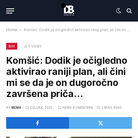
Home
»
Komšić: Dodik je očigledno aktivirao raniji plan, ali čini mi se da je on dugoročno završena priča…
BIH
0
VIEWS
Komšić: Dodik je očigledno
aktivirao raniji plan, ali čini
mi se da je on dugoročno
završena priča…
BY
MEMA
22 OŽUJKA, 2025
NEMA KOMENTARA
3 MINS READ