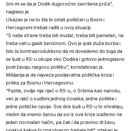
čini mi se da je Dodik dugoročno završena priča”,
naglasio je.
Ukazao je na to šta bi ostali političari u Bosni i
Hercegovini trebali raditi u ovoj situaciji.
“S naše strane treba biti mudar, treba biti pametan, ne
treba vatru gasiti benzinom. Ovo je ipak duža borba i
bilo bi kontraproduktivno da mi dovedemo do toga da
se ljudi u RS-u okupe oko Dodika i gotovo jednoglasno
podržavaju njegovu politiku”, konstatovao je.
Mišljenja je da najveća poslijeratna politička kriza i
prilika za Bosnu i Hercegovinu.
“Pazite, ovdje nije riječ o RS-u, o Srbima kao narodu,
već je riječ o sudbini jednog čovjeka, jedne politike i
jedne političke opcije. Sve dok ljudi u RS-u to shvataju,
mislim da imamo šansu da svi iz ove krize izađemo na
jedan normalan način, pa čak i da pravimo državu
onakva kakva bi ona stvarno trebala biti”, istakao je.