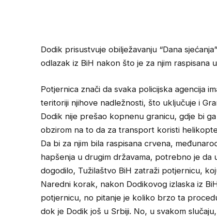
Dodik prisustvuje obilježavanju “Dana sjećanja”
odlazak iz BiH nakon što je za njim raspisana u
Potjernica znači da svaka policijska agencija 
teritoriji njihove nadležnosti, što uključuje i G
Dodik nije prešao kopnenu granicu, gdje bi ga u
obzirom na to da za transport koristi helikopte
Da bi za njim bila raspisana crvena, međunar
hapšenja u drugim državama, potrebno je da u 
dogodilo, Tužilaštvo BiH zatraži potjernicu, ko
Naredni korak, nakon Dodikovog izlaska iz BiH,
potjernicu, no pitanje je koliko brzo ta proced
dok je Dodik još u Srbiji. No, u svakom slučaj