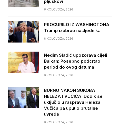
pljuskovi
6 KOLOVOZA, 2026
PROCURILO IZ WASHINGTONA:
Trump izabrao nasljednika
6 KOLOVOZA, 2026
Nedim Sladić upozorava cijeli
Balkan: Posebno podcrtao
period do ovog datuma
6 KOLOVOZA, 2026
BURNO NAKON SUKOBA
HELEZA I VUČIĆA! Dodik se
uključio u raspravu Heleza i
Vučića pa uputio brutalne
uvrede
6 KOLOVOZA, 2026