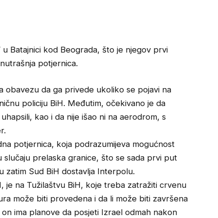
 u Batajnici kod Beograda, što je njegov prvi
nutrašnja potjernica.
ima obavezu da ga privede ukoliko se pojavi na
raničnu policiju BiH. Međutim, očekivano je da
hapsili, kao i da nije išao ni na aerodrom, s
r.
odna potjernica, koja podrazumijeva mogućnost
slučaju prelaska granice, što se sada prvi put
ju zatim Sud BiH dostavlja Interpolu.
 je na Tužilaštvu BiH, koje treba zatražiti crvenu
ura može biti provedena i da li može biti završena
u, on ima planove da posjeti Izrael odmah nakon