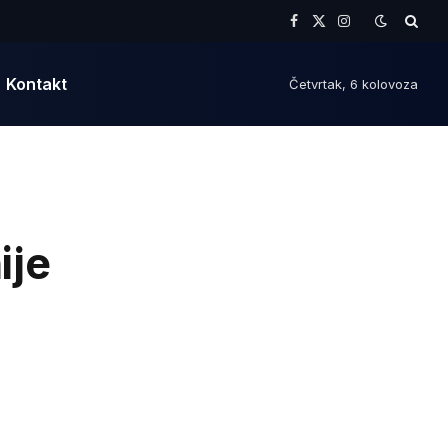
Facebook
X
Instagram
(Twitter)
Kontakt
Četvrtak, 6 kolovoza
ije