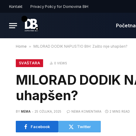
Kontakt
Privacy Policy for Domovina BiH
Početna
Home
»
MILORAD DODIK NAPUSTIO BIH: Zašto nije uhapšen?
SVAŠTARA
0
VIEWS
MILORAD DODIK NA
uhapšen?
BY
MEMA
25 OŽUJKA, 2025
NEMA KOMENTARA
2 MINS READ
Facebook
Twitter