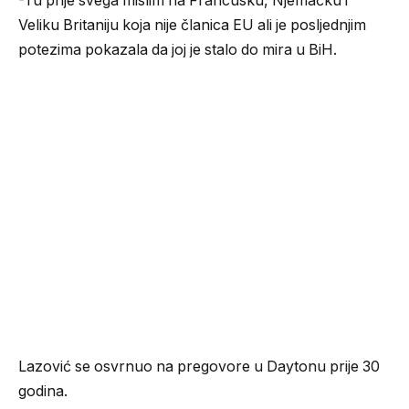
-Tu prije svega mislim na Francusku, Njemačku i
Veliku Britaniju koja nije članica EU ali je posljednjim
potezima pokazala da joj je stalo do mira u BiH.
Lazović se osvrnuo na pregovore u Daytonu prije 30
godina.