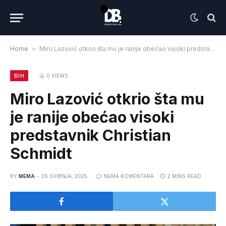
Home
»
Miro Lazović otkrio šta mu je ranije obećao visoki predstavnik Christian Schmidt
BIH
0
VIEWS
Miro Lazović otkrio šta mu
je ranije obećao visoki
predstavnik Christian
Schmidt
BY
MEMA
26 SVIBNJA, 2025
NEMA KOMENTARA
2 MINS READ