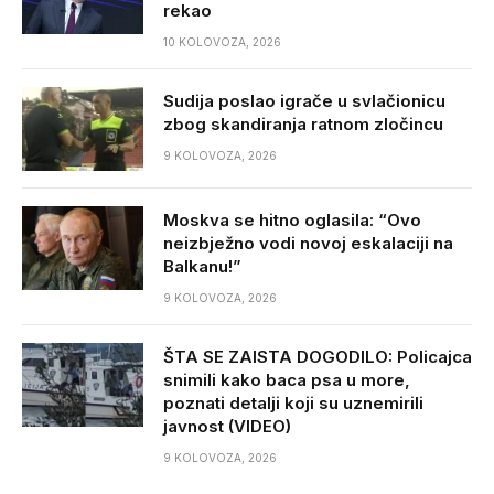
rekao
10 KOLOVOZA, 2026
Sudija poslao igrače u svlačionicu
zbog skandiranja ratnom zločincu
9 KOLOVOZA, 2026
Moskva se hitno oglasila: “Ovo
neizbježno vodi novoj eskalaciji na
Balkanu!”
9 KOLOVOZA, 2026
ŠTA SE ZAISTA DOGODILO: Policajca
snimili kako baca psa u more,
poznati detalji koji su uznemirili
javnost (VIDEO)
9 KOLOVOZA, 2026