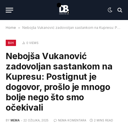
Home
»
Nebojša Vukanović zadovoljan sastankom na Kupresu: Postignut je dogovor, prošlo je mnogo bolje nego što smo očekivali
BIH
0
VIEWS
Nebojša Vukanović
zadovoljan sastankom na
Kupresu: Postignut je
dogovor, prošlo je mnogo
bolje nego što smo
očekivali
BY
MEMA
22 OŽUJKA, 2025
NEMA KOMENTARA
2 MINS READ