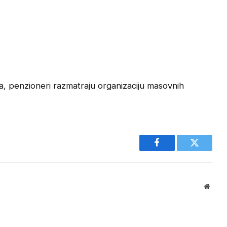
, penzioneri razmatraju organizaciju masovnih
.
Facebook
Twitter
Websi