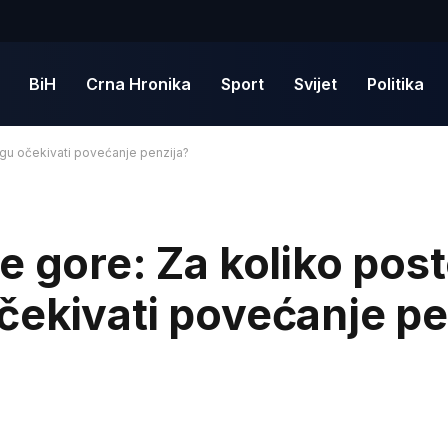
BiH
Crna Hronika
Sport
Svijet
Politika
gu očekivati povećanje penzija?
e gore: Za koliko pos
ekivati povećanje pe