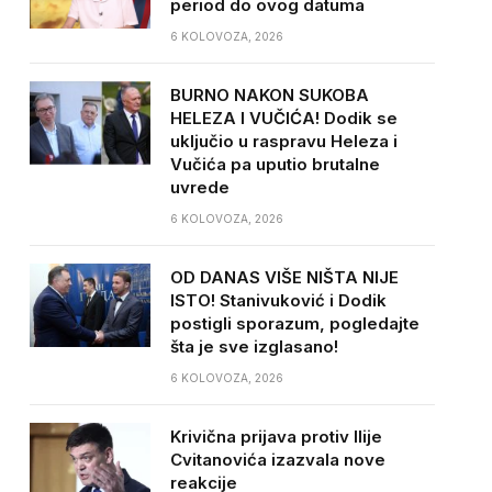
period do ovog datuma
6 KOLOVOZA, 2026
BURNO NAKON SUKOBA
HELEZA I VUČIĆA! Dodik se
uključio u raspravu Heleza i
Vučića pa uputio brutalne
uvrede
6 KOLOVOZA, 2026
OD DANAS VIŠE NIŠTA NIJE
ISTO! Stanivuković i Dodik
postigli sporazum, pogledajte
šta je sve izglasano!
6 KOLOVOZA, 2026
Krivična prijava protiv Ilije
Cvitanovića izazvala nove
reakcije