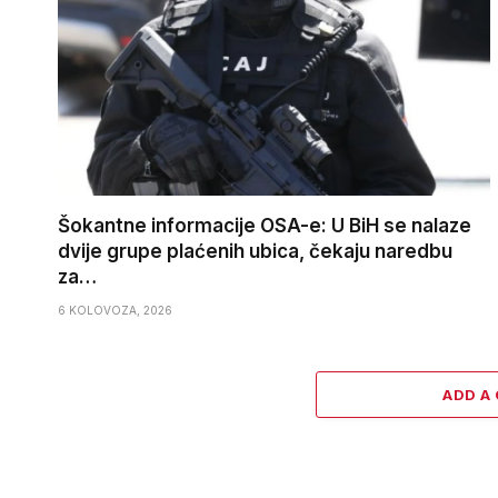
Šokantne informacije OSA-e: U BiH se nalaze
dvije grupe plaćenih ubica, čekaju naredbu
za…
6 KOLOVOZA, 2026
ADD A