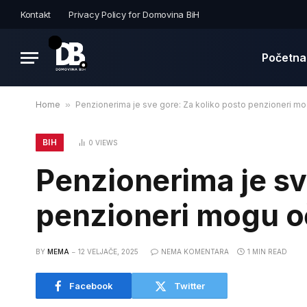
Kontakt
Privacy Policy for Domovina BiH
Početna
Home
»
Penzionerima je sve gore: Za koliko posto penzioneri mo
BIH
0
VIEWS
Penzionerima je sv
penzioneri mogu oč
BY
MEMA
12 VELJAČE, 2025
NEMA KOMENTARA
1 MIN READ
Facebook
Twitter