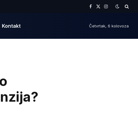
Facebook
X
Instagram
(Twitter)
Kontakt
Četvrtak, 6 kolovoza
to
nzija?