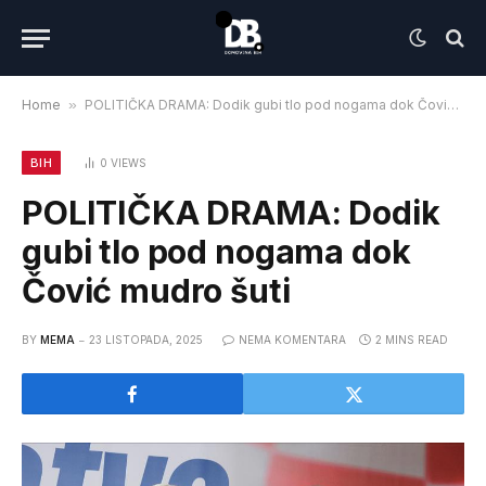
Home
»
POLITIČKA DRAMA: Dodik gubi tlo pod nogama dok Čović mudro šuti
BIH
0
VIEWS
POLITIČKA DRAMA: Dodik
gubi tlo pod nogama dok
Čović mudro šuti
BY
MEMA
23 LISTOPADA, 2025
NEMA KOMENTARA
2 MINS READ