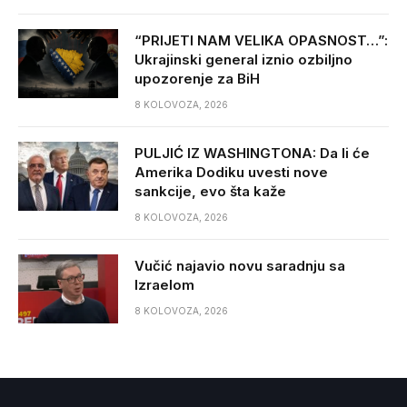
“PRIJETI NAM VELIKA OPASNOST…”:
Ukrajinski general iznio ozbiljno
upozorenje za BiH
8 KOLOVOZA, 2026
PULJIĆ IZ WASHINGTONA: Da li će
Amerika Dodiku uvesti nove
sankcije, evo šta kaže
8 KOLOVOZA, 2026
Vučić najavio novu saradnju sa
Izraelom
8 KOLOVOZA, 2026