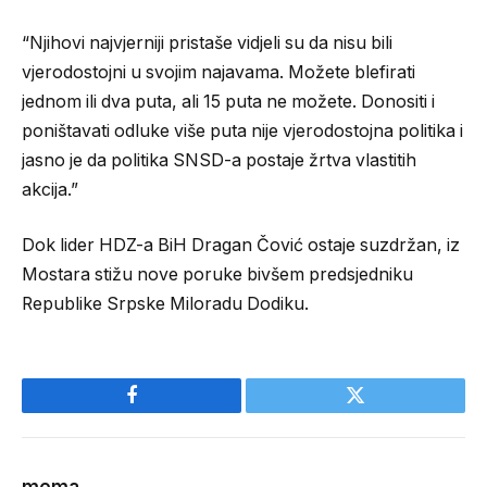
“Njihovi najvjerniji pristaše vidjeli su da nisu bili
vjerodostojni u svojim najavama. Možete blefirati
jednom ili dva puta, ali 15 puta ne možete. Donositi i
poništavati odluke više puta nije vjerodostojna politika i
jasno je da politika SNSD-a postaje žrtva vlastitih
akcija.”
Dok lider HDZ-a BiH Dragan Čović ostaje suzdržan, iz
Mostara stižu nove poruke bivšem predsjedniku
Republike Srpske Miloradu Dodiku.
Facebook
Twitter