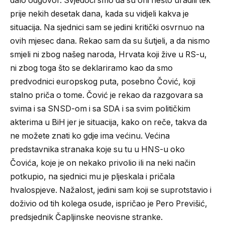
dalo odgovor. Svjedoci smo da su oni nešto uradili tek
prije nekih desetak dana, kada su vidjeli kakva je
situacija. Na sjednici sam se jedini kritički osvrnuo na
ovih mjesec dana. Rekao sam da su šutjeli, a da nismo
smjeli ni zbog našeg naroda, Hrvata koji žive u RS-u,
ni zbog toga što se deklariramo kao da smo
predvodnici europskog puta, posebno Čović, koji
stalno priča o tome. Čović je rekao da razgovara sa
svima i sa SNSD-om i sa SDA i sa svim političkim
akterima u BiH jer je situacija, kako on reče, takva da
ne možete znati ko gdje ima većinu. Većina
predstavnika stranaka koje su tu u HNS-u oko
Čovića, koje je on nekako privolio ili na neki način
potkupio, na sjednici mu je pljeskala i pričala
hvalospjeve. Nažalost, jedini sam koji se suprotstavio i
doživio od tih kolega osude, ispričao je Pero Previšić,
predsjednik Čapljinske neovisne stranke.