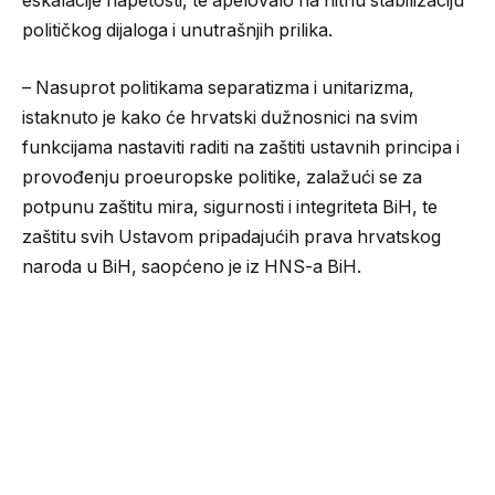
eskalacije napetosti, te apelovalo na hitnu stabilizaciju
političkog dijaloga i unutrašnjih prilika.
– Nasuprot politikama separatizma i unitarizma,
istaknuto je kako će hrvatski dužnosnici na svim
funkcijama nastaviti raditi na zaštiti ustavnih principa i
provođenju proeuropske politike, zalažući se za
potpunu zaštitu mira, sigurnosti i integriteta BiH, te
zaštitu svih Ustavom pripadajućih prava hrvatskog
naroda u BiH, saopćeno je iz HNS-a BiH.