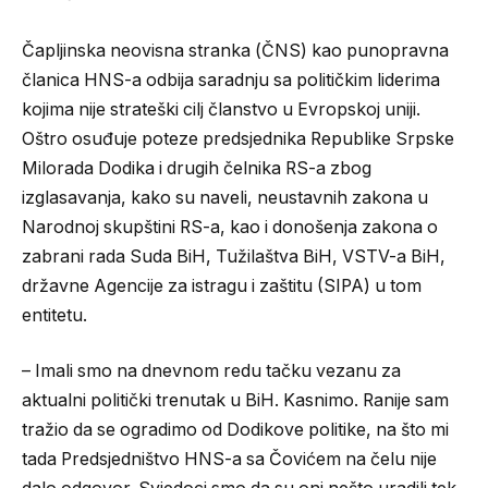
Čapljinska neovisna stranka (ČNS) kao punopravna
članica HNS-a odbija saradnju sa političkim liderima
kojima nije strateški cilj članstvo u Evropskoj uniji.
Oštro osuđuje poteze predsjednika Republike Srpske
Milorada Dodika i drugih čelnika RS-a zbog
izglasavanja, kako su naveli, neustavnih zakona u
Narodnoj skupštini RS-a, kao i donošenja zakona o
zabrani rada Suda BiH, Tužilaštva BiH, VSTV-a BiH,
državne Agencije za istragu i zaštitu (SIPA) u tom
entitetu.
– Imali smo na dnevnom redu tačku vezanu za
aktualni politički trenutak u BiH. Kasnimo. Ranije sam
tražio da se ogradimo od Dodikove politike, na što mi
tada Predsjedništvo HNS-a sa Čovićem na čelu nije