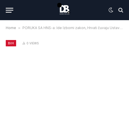
Home
»
PORUKA SA HNS-a: Ide Izborni zakon, Hrvati čuvaju Ustav Bosne i Hercegovine
BIH
0
VIEWS