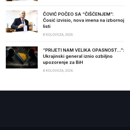
ČOVIĆ POČEO SA “ČIŠĆENJEM”:
Ćosić izvisio, nova imena na izbornoj
listi
8 KOLOVOZA, 2026
“PRIJETI NAM VELIKA OPASNOST…”:
Ukrajinski general iznio ozbiljno
upozorenje za BiH
8 KOLOVOZA, 2026