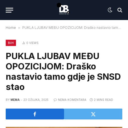
Home
»
PUKLA LJUBAV MEĐU OPOZICIJOM: Draško nastavio tamo gdje je SNSD stao
BIH
0
VIEWS
PUKLA LJUBAV MEĐU
OPOZICIJOM: Draško
nastavio tamo gdje je SNSD
stao
BY
MEMA
23 OŽUJKA, 2025
NEMA KOMENTARA
2 MINS READ