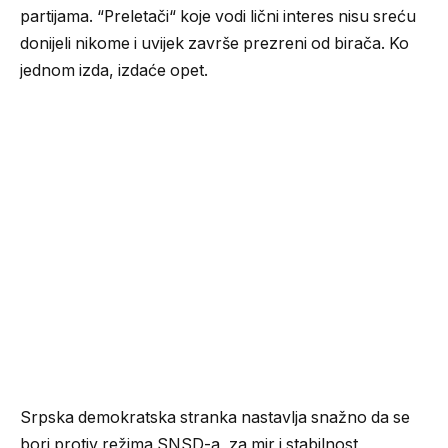
partijama. “Preletači“ koje vodi lični interes nisu sreću
donijeli nikome i uvijek završe prezreni od birača. Ko
jednom izda, izdaće opet.
Srpska demokratska stranka nastavlja snažno da se
bori protiv režima SNSD-a, za mir i stabilnost