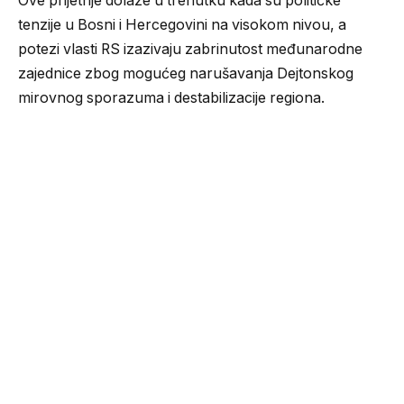
Ove prijetnje dolaze u trenutku kada su političke
tenzije u Bosni i Hercegovini na visokom nivou, a
potezi vlasti RS izazivaju zabrinutost međunarodne
zajednice zbog mogućeg narušavanja Dejtonskog
mirovnog sporazuma i destabilizacije regiona. ​