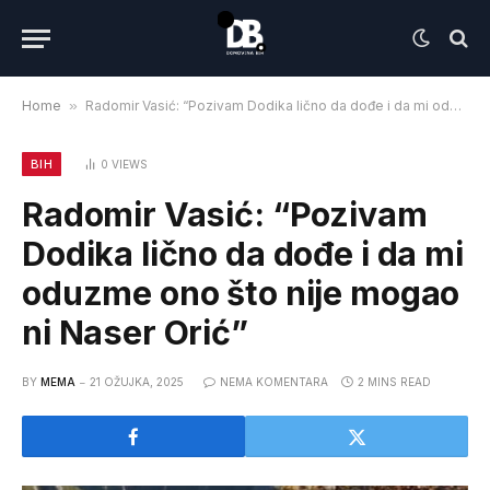
Home
»
Radomir Vasić: “Pozivam Dodika lično da dođe i da mi oduzme ono što nije mogao ni Naser Orić”
BIH
0
VIEWS
Radomir Vasić: “Pozivam
Dodika lično da dođe i da mi
oduzme ono što nije mogao
ni Naser Orić”
BY
MEMA
21 OŽUJKA, 2025
NEMA KOMENTARA
2 MINS READ