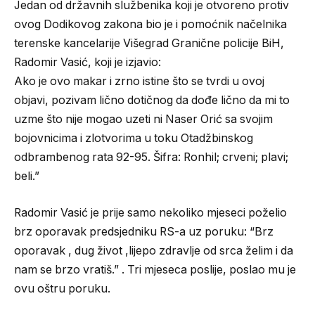
Jedan od državnih službenika koji je otvoreno protiv
ovog Dodikovog zakona bio je i pomoćnik načelnika
terenske kancelarije Višegrad Granične policije BiH,
Radomir Vasić, koji je izjavio:​
Ako je ovo makar i zrno istine što se tvrdi u ovoj
objavi, pozivam lično dotičnog da dođe lično da mi to
uzme što nije mogao uzeti ni Naser Orić sa svojim
bojovnicima i zlotvorima u toku Otadžbinskog
odbrambenog rata 92-95. Šifra: Ronhil; crveni; plavi;
beli.”​
Radomir Vasić je prije samo nekoliko mjeseci poželio
brz oporavak predsjedniku RS-a uz poruku: “Brz
oporavak , dug život ,lijepo zdravlje od srca želim i da
nam se brzo vratiš.” . Tri mjeseca poslije, poslao mu je
ovu oštru poruku.