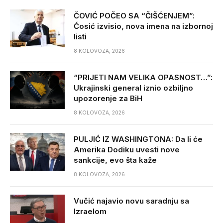
ČOVIĆ POČEO SA “ČIŠĆENJEM”:
Ćosić izvisio, nova imena na izbornoj
listi
8 KOLOVOZA, 2026
“PRIJETI NAM VELIKA OPASNOST…”:
Ukrajinski general iznio ozbiljno
upozorenje za BiH
8 KOLOVOZA, 2026
PULJIĆ IZ WASHINGTONA: Da li će
Amerika Dodiku uvesti nove
sankcije, evo šta kaže
8 KOLOVOZA, 2026
Vučić najavio novu saradnju sa
Izraelom