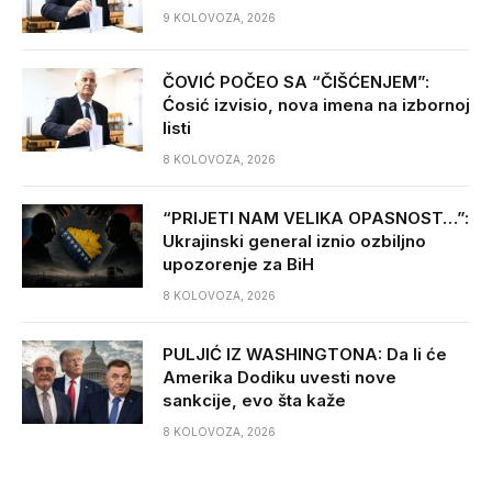
9 KOLOVOZA, 2026
ČOVIĆ POČEO SA “ČIŠĆENJEM”:
Ćosić izvisio, nova imena na izbornoj
listi
8 KOLOVOZA, 2026
“PRIJETI NAM VELIKA OPASNOST…”:
Ukrajinski general iznio ozbiljno
upozorenje za BiH
8 KOLOVOZA, 2026
PULJIĆ IZ WASHINGTONA: Da li će
Amerika Dodiku uvesti nove
sankcije, evo šta kaže
8 KOLOVOZA, 2026