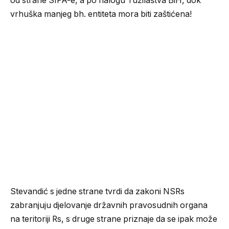
od strane SIPA-e, a po nalogu Tužilaštva BiH, dok
vrhuška manjeg bh. entiteta mora biti zaštićena!
Stevandić s jedne strane tvrdi da zakoni NSRs
zabranjuju djelovanje državnih pravosudnih organa
na teritoriji Rs, s druge strane priznaje da se ipak može