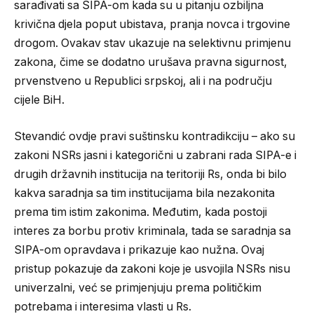
sarađivati sa SIPA-om kada su u pitanju ozbiljna
krivična djela poput ubistava, pranja novca i trgovine
drogom. Ovakav stav ukazuje na selektivnu primjenu
zakona, čime se dodatno urušava pravna sigurnost,
prvenstveno u Republici srpskoj, ali i na području
cijele BiH.
Stevandić ovdje pravi suštinsku kontradikciju – ako su
zakoni NSRs jasni i kategorični u zabrani rada SIPA-e i
drugih državnih institucija na teritoriji Rs, onda bi bilo
kakva saradnja sa tim institucijama bila nezakonita
prema tim istim zakonima. Međutim, kada postoji
interes za borbu protiv kriminala, tada se saradnja sa
SIPA-om opravdava i prikazuje kao nužna. Ovaj
pristup pokazuje da zakoni koje je usvojila NSRs nisu
univerzalni, već se primjenjuju prema političkim
potrebama i interesima vlasti u Rs.