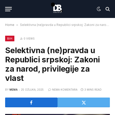
Home
»
Selektivna (ne)pravda u Republici srpskoj: Zakoni za narod, privilegije za vlast
BIH
0
VIEWS
Selektivna (ne)pravda u
Republici srpskoj: Zakoni
za narod, privilegije za
vlast
BY
MEMA
25 OŽUJKA, 2025
NEMA KOMENTARA
3 MINS READ