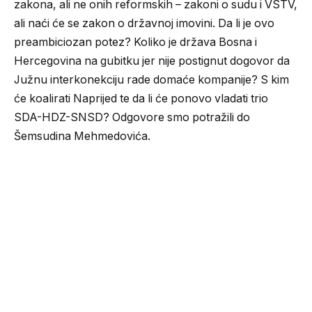
zakona, ali ne onih reformskih – zakoni o sudu i VSTV,
ali naći će se zakon o državnoj imovini. Da li je ovo
preambiciozan potez? Koliko je država Bosna i
Hercegovina na gubitku jer nije postignut dogovor da
Južnu interkonekciju rade domaće kompanije? S kim
će koalirati Naprijed te da li će ponovo vladati trio
SDA-HDZ-SNSD? Odgovore smo potražili do
Šemsudina Mehmedovića.