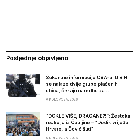
Posljednje objavljeno
Šokantne informacije OSA-e: U BiH
se nalaze dvije grupe plaćenih
ubica, čekaju naredbu za…
6 KOLOVOZA, 2026
“DOKLE VIŠE, DRAGANE?!”: Žestoka
reakcija iz Čapljine – “Dodik vrijeđa
Hrvate, a Čović šuti”
6 KOLOVOZA, 2026