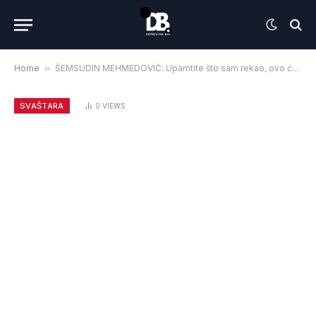
Home
»
ŠEMSUDIN MEHMEDOVIĆ: Upamtite što sam rekao, ovo će promijeniti političku strukturu na državnom i svim drugim nivoima vlasti
SVAŠTARA
0
VIEWS