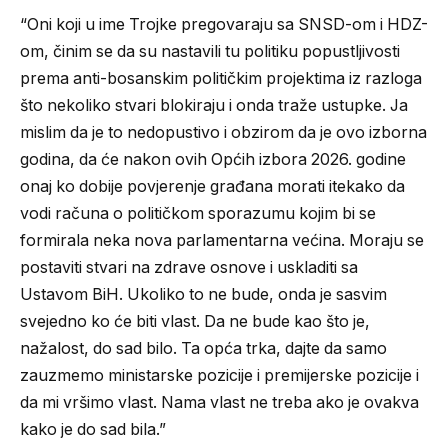
“Oni koji u ime Trojke pregovaraju sa SNSD-om i HDZ-
om, činim se da su nastavili tu politiku popustljivosti
prema anti-bosanskim političkim projektima iz razloga
što nekoliko stvari blokiraju i onda traže ustupke. Ja
mislim da je to nedopustivo i obzirom da je ovo izborna
godina, da će nakon ovih Općih izbora 2026. godine
onaj ko dobije povjerenje građana morati itekako da
vodi računa o političkom sporazumu kojim bi se
formirala neka nova parlamentarna većina. Moraju se
postaviti stvari na zdrave osnove i uskladiti sa
Ustavom BiH. Ukoliko to ne bude, onda je sasvim
svejedno ko će biti vlast. Da ne bude kao što je,
nažalost, do sad bilo. Ta opća trka, dajte da samo
zauzmemo ministarske pozicije i premijerske pozicije i
da mi vršimo vlast. Nama vlast ne treba ako je ovakva
kako je do sad bila.”