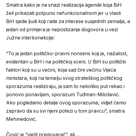
Smatra kako je na snazi realizacija agende koja BiH
želi prikazati potpuno nefunkcionalnom jer u vlasti
BiH sjede ljudi koji rade za interese susjednih zemalja, a
jedan od primjera je nepostizanje dogovora u vezi
Južne interkonekcije:
“To je jedan političko-pravni nonsens koji je, nažalost,
evidentan u BiH i na političkoj sceni. U BiH su politički
faktori koji su u većini, koja sad čini većinu Vijeća
ministara, koji na temelju svog strateškog političkog
sporazuma realiziraju, ja sam to nekoliko put rekao i
ponovo ponavljam, sporazum Tuđman-Milošević.
Ako pogledamo detalje ovog sporazuma, vidjet ćemo
zapravo da su svi njeni potezi u tom pravcu”, smatra
Mehmedović.
Čović je “vješt pregovarač”, ali…