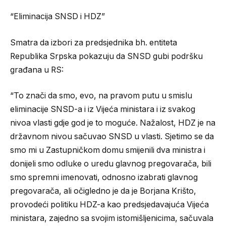
“Eliminacija SNSD i HDZ”
Smatra da izbori za predsjednika bh. entiteta
Republika Srpska pokazuju da SNSD gubi podršku
građana u RS:
“To znači da smo, evo, na pravom putu u smislu
eliminacije SNSD-a i iz Vijeća ministara i iz svakog
nivoa vlasti gdje god je to moguće. Nažalost, HDZ je na
državnom nivou sačuvao SNSD u vlasti. Sjetimo se da
smo mi u Zastupničkom domu smijenili dva ministra i
donijeli smo odluke o uredu glavnog pregovarača, bili
smo spremni imenovati, odnosno izabrati glavnog
pregovarača, ali očigledno je da je Borjana Krišto,
provodeći politiku HDZ-a kao predsjedavajuća Vijeća
ministara, zajedno sa svojim istomišljenicima, sačuvala