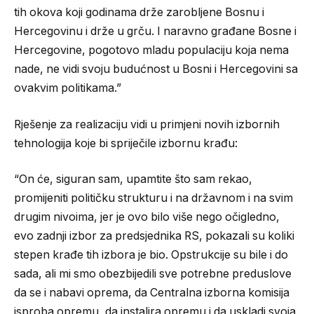
tih okova koji godinama drže zarobljene Bosnu i
Hercegovinu i drže u grču. I naravno građane Bosne i
Hercegovine, pogotovo mladu populaciju koja nema
nade, ne vidi svoju budućnost u Bosni i Hercegovini sa
ovakvim politikama.”
Rješenje za realizaciju vidi u primjeni novih izbornih
tehnologija koje bi spriječile izbornu krađu:
“On će, siguran sam, upamtite što sam rekao,
promijeniti političku strukturu i na državnom i na svim
drugim nivoima, jer je ovo bilo više nego očigledno,
evo zadnji izbor za predsjednika RS, pokazali su koliki
stepen krađe tih izbora je bio. Opstrukcije su bile i do
sada, ali mi smo obezbijedili sve potrebne preduslove
da se i nabavi oprema, da Centralna izborna komisija
isproba opremu, da instalira opremu i da uskladi svoja