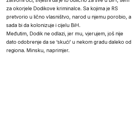
zatvorili oči, svjesni da je to odlično za sve u BiH, sem
za okorjele Dodikove kriminalce. Sa kojima je RS
pretvorio u lično vlasništvo, narod u njemu porobio, a
sada bi da kolonizuje i cijelu BiH.
Međutim, Dodik ne odlazi, jer mu, vjerujem, još nije
dato odobrenje da se ‘skući’ u nekom gradu daleko od
regiona. Minsku, naprimjer.