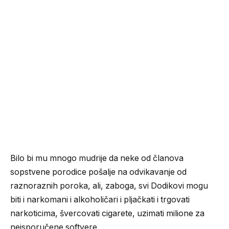
Bilo bi mu mnogo mudrije da neke od članova
sopstvene porodice pošalje na odvikavanje od
raznoraznih poroka, ali, zaboga, svi Dodikovi mogu
biti i narkomani i alkoholičari i pljačkati i trgovati
narkoticima, švercovati cigarete, uzimati milione za
neisporučene softvere…