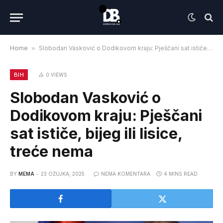
Home
»
Slobodan Vasković o Dodikovom kraju: Pješčani sat ističe, bijeg ili lisice, treće nema
BIH
0
VIEWS
Slobodan Vasković o
Dodikovom kraju: Pješčani
sat ističe, bijeg ili lisice,
treće nema
BY
MEMA
23 OŽUJKA, 2025
NEMA KOMENTARA
4 MINS READ