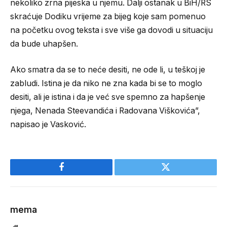
nekoliko zrna pijeska u njemu. Dalji ostanak u BiH/RS
skraćuje Dodiku vrijeme za bijeg koje sam pomenuo
na početku ovog teksta i sve više ga dovodi u situaciju
da bude uhapšen.
Ako smatra da se to neće desiti, ne ode li, u teškoj je
zabludi. Istina je da niko ne zna kada bi se to moglo
desiti, ali je istina i da je već sve spemno za hapšenje
njega, Nenada Steevandića i Radovana Viškovića”,
napisao je Vasković.
Facebook
Twitter
mema