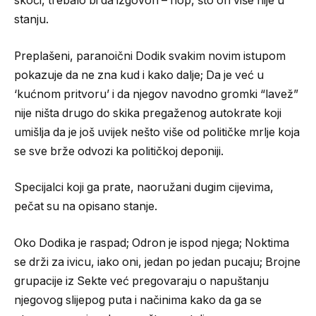
skoči, trebalo bi da izgovori – hop, što on više nije u
stanju.
Preplašeni, paranoični Dodik svakim novim istupom
pokazuje da ne zna kud i kako dalje; Da je već u
‘kućnom pritvoru’ i da njegov navodno gromki “lavež”
nije ništa drugo do skika pregaženog autokrate koji
umišlja da je još uvijek nešto više od političke mrlje koja
se sve brže odvozi ka političkoj deponiji.
Specijalci koji ga prate, naoružani dugim cijevima,
pečat su na opisano stanje.
Oko Dodika je raspad; Odron je ispod njega; Noktima
se drži za ivicu, iako oni, jedan po jedan pucaju; Brojne
grupacije iz Sekte već pregovaraju o napuštanju
njegovog slijepog puta i načinima kako da ga se