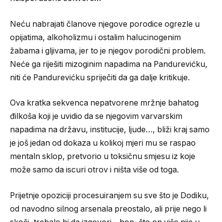
Neću nabrajati članove njegove porodice ogrezle u
opijatima, alkoholizmu i ostalim halucinogenim
žabama i gljivama, jer to je njegov porodični problem.
Neće ga riješiti mizoginim napadima na Pandurevićku,
niti će Pandurevićku spriječiti da ga dalje kritikuje.
Ova kratka sekvenca nepatvorene mržnje bahatog
đilkoša koji je uvidio da se njegovim varvarskim
napadima na državu, institucije, ljude…, bliži kraj samo
je još jedan od dokaza u kolikoj mjeri mu se raspao
mentaln sklop, pretvorio u toksičnu smjesu iz koje
može samo da iscuri otrov i ništa više od toga.
Prijetnje opoziciji procesuiranjem su sve što je Dodiku,
od navodno silnog arsenala preostalo, ali prije nego li