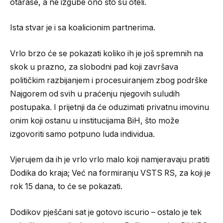
otarase, a ne izgube ono što su oteli.
Ista stvar je i sa koalicionim partnerima.
Vrlo brzo će se pokazati koliko ih je još spremnih na
skok u prazno, za slobodni pad koji završava
političkim razbijanjem i procesuiranjem zbog podrške
Najgorem od svih u praćenju njegovih suludih
postupaka. I prijetnji da će oduzimati privatnu imovinu
onim koji ostanu u institucijama BiH, što može
izgovoriti samo potpuno luda individua.
Vjerujem da ih je vrlo vrlo malo koji namjeravaju pratiti
Dodika do kraja; Već na formiranju VSTS RS, za koji je
rok 15 dana, to će se pokazati.
Dodikov pješčani sat je gotovo iscurio – ostalo je tek