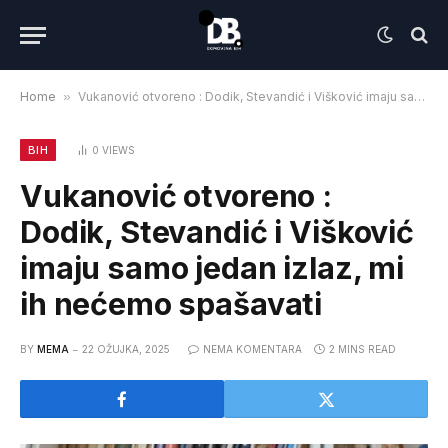
Home
»
Vukanović otvoreno : Dodik, Stevandić i Višković imaju samo jedan izlaz, mi ih nećemo spašavati
BIH
0
VIEWS
Vukanović otvoreno :
Dodik, Stevandić i Višković
imaju samo jedan izlaz, mi
ih nećemo spašavati
BY
MEMA
22 OŽUJKA, 2025
NEMA KOMENTARA
2 MINS READ