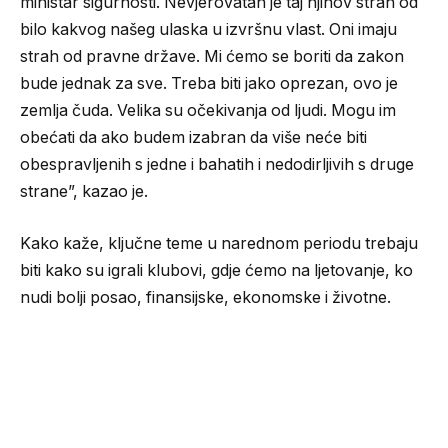
ministar sigurnosti. Nevjerovatan je taj njihov strah od
bilo kakvog našeg ulaska u izvršnu vlast. Oni imaju
strah od pravne države. Mi ćemo se boriti da zakon
bude jednak za sve. Treba biti jako oprezan, ovo je
zemlja čuda. Velika su očekivanja od ljudi. Mogu im
obećati da ako budem izabran da više neće biti
obespravljenih s jedne i bahatih i nedodirljivih s druge
strane”, kazao je.
Kako kaže, ključne teme u narednom periodu trebaju
biti kako su igrali klubovi, gdje ćemo na ljetovanje, ko
nudi bolji posao, finansijske, ekonomske i životne.