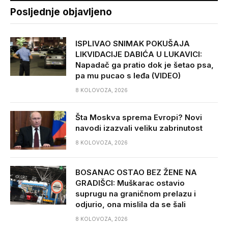
Posljednje objavljeno
ISPLIVAO SNIMAK POKUŠAJA
LIKVIDACIJE DABIĆA U LUKAVICI:
Napadač ga pratio dok je šetao psa,
pa mu pucao s leđa (VIDEO)
8 KOLOVOZA, 2026
Šta Moskva sprema Evropi? Novi
navodi izazvali veliku zabrinutost
8 KOLOVOZA, 2026
BOSANAC OSTAO BEZ ŽENE NA
GRADIŠCI: Muškarac ostavio
suprugu na graničnom prelazu i
odjurio, ona mislila da se šali
8 KOLOVOZA, 2026