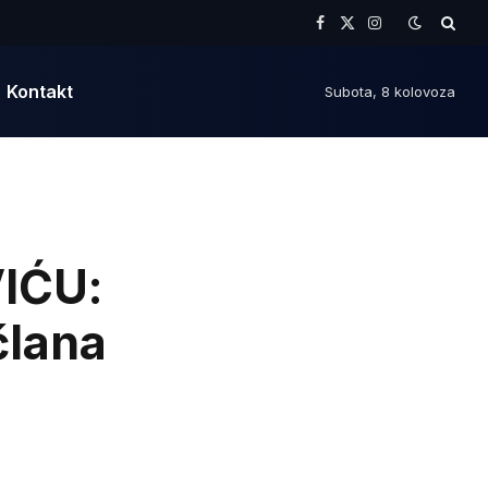
Facebook
X
Instagram
(Twitter)
Kontakt
Subota, 8 kolovoza
IĆU:
člana