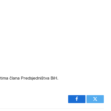
atima člana Predsjedništva BiH.
Facebook
Twitter