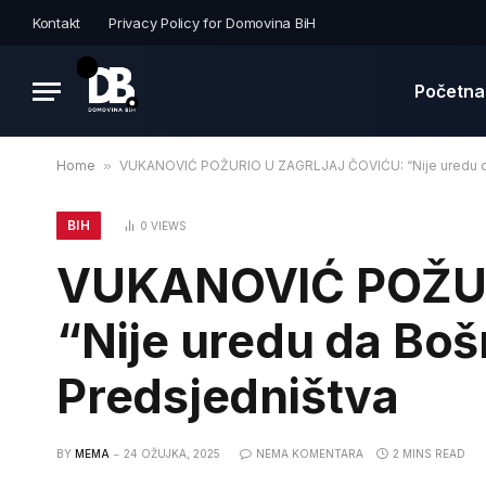
Kontakt
Privacy Policy for Domovina BiH
Početna
Home
»
VUKANOVIĆ POŽURIO U ZAGRLJAJ ČOVIĆU: “Nije uredu da B
BIH
0
VIEWS
VUKANOVIĆ POŽUR
“Nije uredu da Boš
Predsjedništva
BY
MEMA
24 OŽUJKA, 2025
NEMA KOMENTARA
2 MINS READ