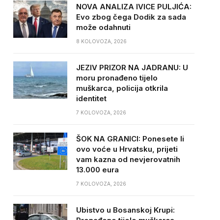
NOVA ANALIZA IVICE PULJIĆA:
Evo zbog čega Dodik za sada
može odahnuti
8 KOLOVOZA, 2026
JEZIV PRIZOR NA JADRANU: U
moru pronađeno tijelo
muškarca, policija otkrila
identitet
7 KOLOVOZA, 2026
ŠOK NA GRANICI: Ponesete li
ovo voće u Hrvatsku, prijeti
vam kazna od nevjerovatnih
13.000 eura
7 KOLOVOZA, 2026
Ubistvo u Bosanskoj Krupi: