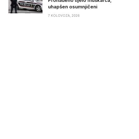
Pronađeno tijelo muškarca,
uhapšen osumnjičeni
7 KOLOVOZA, 2026