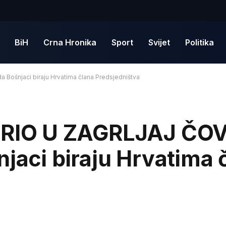
BiH
Crna Hronika
Sport
Svijet
Politika
ošnjaci biraju Hrvatima člana Predsjedništva
IO U ZAGRLJAJ ČOV
njaci biraju Hrvatima 