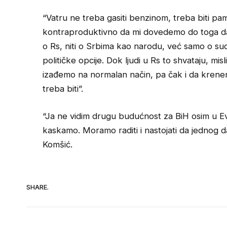
“Vatru ne treba gasiti benzinom, treba biti pam
kontraproduktivno da mi dovedemo do toga da s
o Rs, niti o Srbima kao narodu, već samo o sudb
političke opcije. Dok ljudi u Rs to shvataju, mi
izađemo na normalan način, pa čak i da krene
treba biti”.
“Ja ne vidim drugu budućnost za BiH osim u Evrop
kaskamo. Moramo raditi i nastojati da jednog
Komšić.
SHARE.