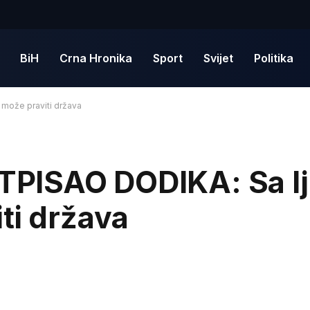
BiH
Crna Hronika
Sport
Svijet
Politika
može praviti država
PISAO DODIKA: Sa lj
ti država