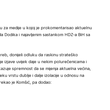
vu za medije u kojoj je prokomentarisao aktuelnu
ada Dodika i najavljenim sastankom HDZ-a BiH sa
reb, donijeli odluku da raskinu strateško
 izjave uvijek daje u nekim polurečenicama i
pokazuje spremnost da se mijenja aktuelna većina,
ku vrstu dublje i dalje izolacije u odnosu na
, rekao je Komšić, pa dodao: