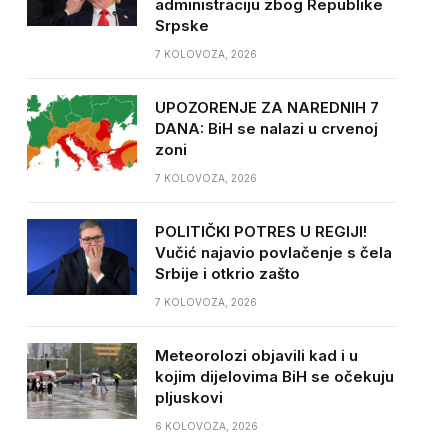
administraciju zbog Republike
Srpske
7 KOLOVOZA, 2026
UPOZORENJE ZA NAREDNIH 7
DANA: BiH se nalazi u crvenoj
zoni
7 KOLOVOZA, 2026
POLITIČKI POTRES U REGIJI!
Vučić najavio povlačenje s čela
Srbije i otkrio zašto
7 KOLOVOZA, 2026
Meteorolozi objavili kad i u
kojim dijelovima BiH se očekuju
pljuskovi
6 KOLOVOZA, 2026