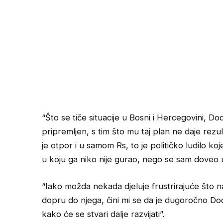
“Što se tiče situacije u Bosni i Hercegovini, Dod
pripremljen, s tim što mu taj plan ne daje rezult
je otpor i u samom Rs, to je političko ludilo koje
u koju ga niko nije gurao, nego se sam doveo u
“Iako možda nekada djeluje frustrirajuće što 
dopru do njega, čini mi se da je dugoročno Dod
kako će se stvari dalje razvijati”.