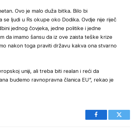
etan. Ovo je malo duža bitka. Bilo bi
e ljudi u Rs okupe oko Dodika. Ovdje nije riječ
ini jednog čovjeka, jedne politike i jedne
slim da imamo šansu da iz ove zaista teške krize
mo nakon toga praviti državu kakva ona stvarno
skoj uniji, ali treba biti realan i reći da
 dana budemo ravnopravna članica EU”, rekao je
Facebook
Twitter