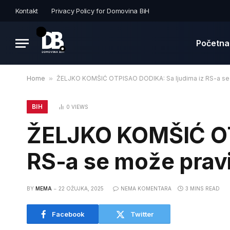
Kontakt
Privacy Policy for Domovina BiH
Početna
Home
»
ŽELJKO KOMŠIĆ OTPISAO DODIKA: Sa ljudima iz RS-a se 
BIH
0
VIEWS
ŽELJKO KOMŠIĆ OT
RS-a se može pravi
BY
MEMA
22 OŽUJKA, 2025
NEMA KOMENTARA
3 MINS READ
Facebook
Twitter