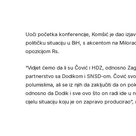
Uoči početka konferencije, Komšić je dao izja
političku situaciju u BiH, s akcentom na Milor
opozicijom Rs.
“Vidjet ćemo da li su Čović i HDZ, odnosno Zag
partnerstvo sa Dodikom i SNSD-om. Čović svoje
polumislima, ali se iz njih da zaključiti da on 
odnosno da Dodik i sve ovo što on radi ide u ne
cijelu situaciju koju je on zapravo producirao”