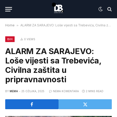
Home
»
ALARM ZA SARAJEVO: Loše vijesti sa Trebevića, Civilna zaštita u pripravnavnosti
BIH
0
VIEWS
ALARM ZA SARAJEVO:
Loše vijesti sa Trebevića,
Civilna zaštita u
pripravnavnosti
BY
MEMA
25 OŽUJKA, 2025
NEMA KOMENTARA
2 MINS READ