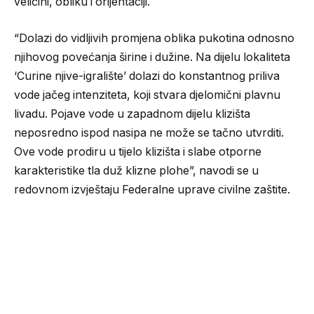
veličini, obliku i orijentaciji.
“Dolazi do vidljivih promjena oblika pukotina odnosno
njihovog povećanja širine i dužine. Na dijelu lokaliteta
‘Curine njive-igralište’ dolazi do konstantnog priliva
vode jačeg intenziteta, koji stvara djelomični plavnu
livadu. Pojave vode u zapadnom dijelu klizišta
neposredno ispod nasipa ne može se tačno utvrditi.
Ove vode prodiru u tijelo klizišta i slabe otporne
karakteristike tla duž klizne plohe”, navodi se u
redovnom izvještaju Federalne uprave civilne zaštite.