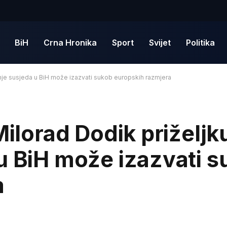
BiH
Crna Hronika
Sport
Svijet
Politika
anje susjeda u BiH može izazvati sukob europskih razmjera
Milorad Dodik priželjk
u BiH može izazvati 
a