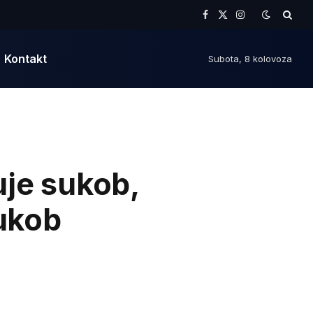
Facebook
X
Instagram
(Twitter)
Kontakt
Subota, 8 kolovoza
uje sukob,
sukob