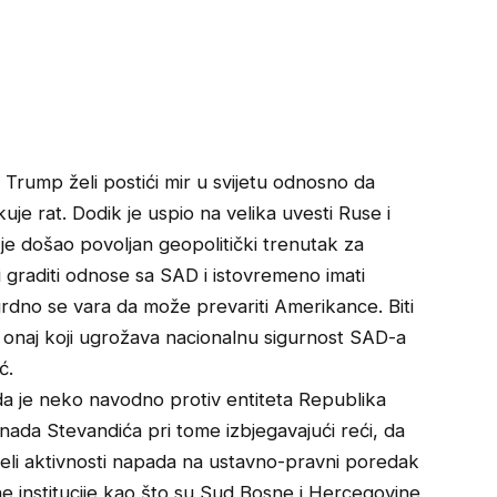
Trump želi postići mir u svijetu odnosno da
uje rat. Dodik je uspio na velika uvesti Ruse i
 je došao povoljan geopolitički trenutak za
li graditi odnose sa SAD i istovremeno imati
dno se vara da može prevariti Amerikance. Biti
ao onaj koji ugrožava nacionalnu sigurnost SAD-a
ć.
 da je neko navodno protiv entiteta Republika
nada Stevandića pri tome izbjegavajući reći, da
uzeli aktivnosti napada na ustavno-pravni poredak
e institucije kao što su Sud Bosne i Hercegovine,