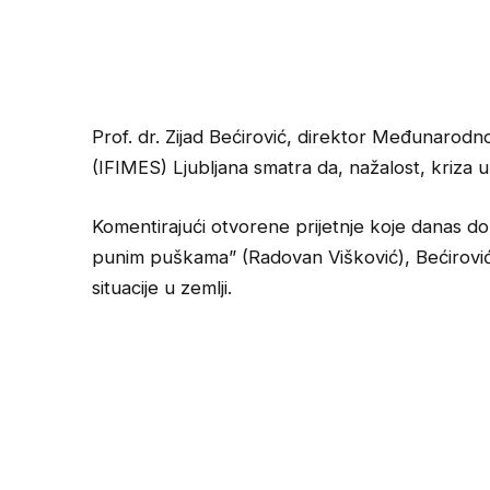
Prof. dr. Zijad Bećirović, direktor Međunarodno
(IFIMES) Ljubljana smatra da, nažalost, kriza u
Komentirajući otvorene prijetnje koje danas dol
punim puškama” (Radovan Višković), Bećirović 
situacije u zemlji.