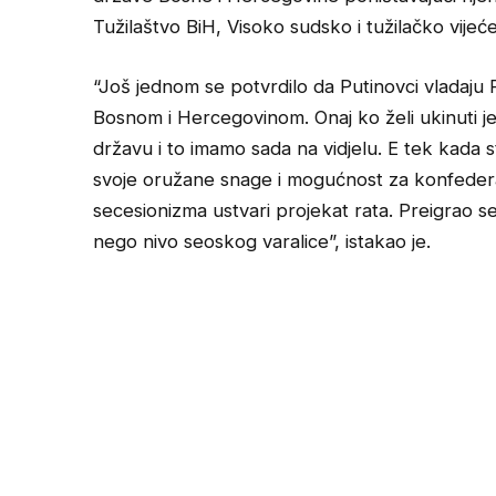
Tužilaštvo BiH, Visoko sudsko i tužilačko vijeć
“Još jednom se potvrdilo da Putinovci vladaju
Bosnom i Hercegovinom. Onaj ko želi ukinuti j
državu i to imamo sada na vidjelu. E tek kada
svoje oružane snage i mogućnost za konfederal
secesionizma ustvari projekat rata. Preigrao se
nego nivo seoskog varalice”, istakao je.