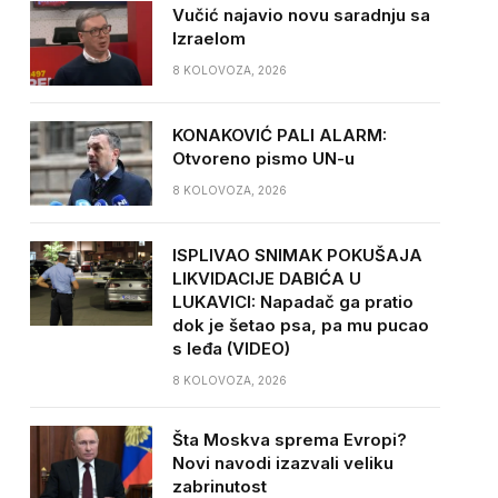
Vučić najavio novu saradnju sa
Izraelom
8 KOLOVOZA, 2026
KONAKOVIĆ PALI ALARM:
Otvoreno pismo UN-u
8 KOLOVOZA, 2026
ISPLIVAO SNIMAK POKUŠAJA
LIKVIDACIJE DABIĆA U
LUKAVICI: Napadač ga pratio
dok je šetao psa, pa mu pucao
s leđa (VIDEO)
8 KOLOVOZA, 2026
Šta Moskva sprema Evropi?
Novi navodi izazvali veliku
zabrinutost