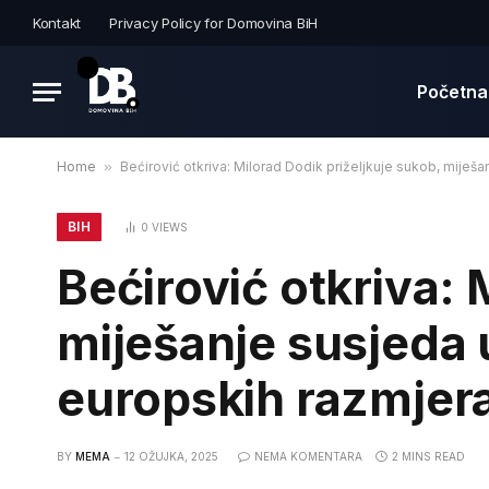
Kontakt
Privacy Policy for Domovina BiH
Početna
Home
»
Bećirović otkriva: Milorad Dodik priželjkuje sukob, miješ
BIH
0
VIEWS
Bećirović otkriva: 
miješanje susjeda 
europskih razmjer
BY
MEMA
12 OŽUJKA, 2025
NEMA KOMENTARA
2 MINS READ