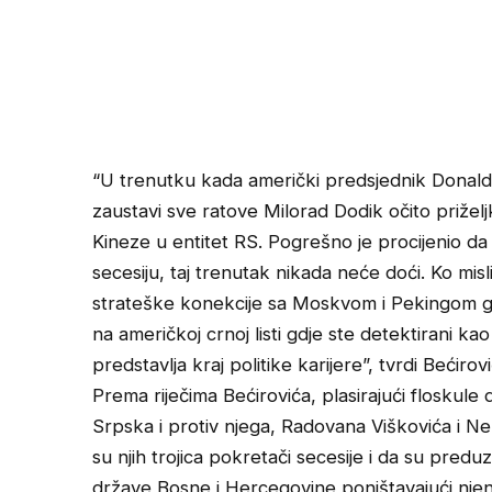
“U trenutku kada američki predsjednik Donald 
zaustavi sve ratove Milorad Dodik očito priželjk
Kineze u entitet RS. Pogrešno je procijenio da
secesiju, taj trenutak nikada neće doći. Ko mis
strateške konekcije sa Moskvom i Pekingom gr
na američkoj crnoj listi gdje ste detektirani k
predstavlja kraj politike karijere”, tvrdi Bećirovi
Prema riječima Bećirovića, plasirajući floskule
Srpska i protiv njega, Radovana Viškovića i Ne
su njih trojica pokretači secesije i da su pred
države Bosne i Hercegovine poništavajući njen