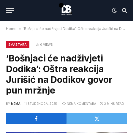
Home
»
‘Bošnjaci će nadživjeti Dodika’: Oštra reakcija Jurišić na Dodikov govor pun mržnje
SVAŠTARA
0
VIEWS
‘Bošnjaci će nadživjeti
Dodika’: Oštra reakcija
Jurišić na Dodikov govor
pun mržnje
BY
MEMA
11 STUDENOGA, 2025
NEMA KOMENTARA
2 MINS READ