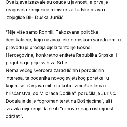
Ove izjave izazvale su osude u javnosti, a prva je
reagovala zamjenica ministra za ljudska prava i
izbjeglice BiH Duška Jurišić.
“Nije više samo Ronhill. Takozvana politička
deeskalacija, koju nazivaju ekonomskom saradnjom, u
prevodu je prodaja dijela teritorije Bosne i
Hercegovine, konkretno entiteta Republika Srpska, i
pogubna je prije svih za Srbe.
Nema većeg švercera zarad ličnih i porodičnih
interesa, te podanika novog svjetskog poretka, u
kojem se oživljava mit o sukobu između islama i
hrišćanstva, od Milorada Dodika”, poručila je Jurišić.
Dodala je da je “ogroman teret na Bošnjacima”, ali i
izrazila uvjerenje da će ih “njihova snaga i istrajnost
održati”.