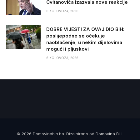
Cvitanovića izazvala nove reakcije
6 KOLOVOZA, 2026
DOBRE VIJESTI ZA OVAJ DIO BiH:
poslijepodne se očekuje
naoblačenje, u nekim dijelovima
mogući i pljuskovi
6 KOLOVOZA, 2026
© 2026 Domovinabih.ba. Dizajnirano od
Domovina BiH
.