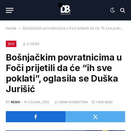
Home
»
Bošnjačkim povratnicima u Foči prijetili da će “ih sve poklati”, oglasila se Duška Jurišić
BIH
0
VIEWS
Bošnjačkim povratnicima u
Foči prijetili da će “ih sve
poklati”, oglasila se Duška
Jurišić
BY
MEMA
10 OŽUJKA, 2025
NEMA KOMENTARA
1 MIN READ