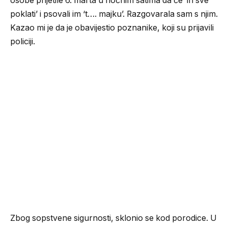
osobe prijetile 6. marta u noćnim satima da će ‘ih sve
poklati’ i psovali im ‘t…. majku’. Razgovarala sam s njim.
Kazao mi je da je obavijestio poznanike, koji su prijavili
policiji.
Zbog sopstvene sigurnosti, sklonio se kod porodice. U