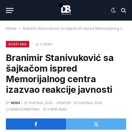
Home
»
Branimir Stanivuković sa šajkačom ispred Memorijalnog centra izazvao reakcije javnosti
SVAŠTARA
0
VIEWS
Branimir Stanivuković sa
šajkačom ispred
Memorijalnog centra
izazvao reakcije javnosti
BY
MEMA
20 SIJEČNJA, 2026
UPDATED:
20 SIJEČNJA, 2026
NEMA KOMENTARA
2 MINS READ