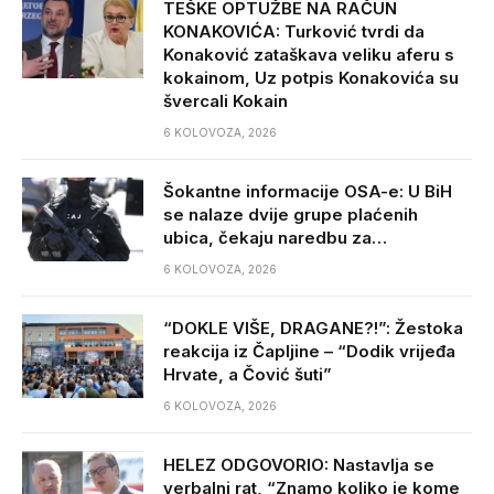
TEŠKE OPTUŽBE NA RAČUN
KONAKOVIĆA: Turković tvrdi da
Konaković zataškava veliku aferu s
kokainom, Uz potpis Konakovića su
švercali Kokain
6 KOLOVOZA, 2026
Šokantne informacije OSA-e: U BiH
se nalaze dvije grupe plaćenih
ubica, čekaju naredbu za…
6 KOLOVOZA, 2026
“DOKLE VIŠE, DRAGANE?!”: Žestoka
reakcija iz Čapljine – “Dodik vrijeđa
Hrvate, a Čović šuti”
6 KOLOVOZA, 2026
HELEZ ODGOVORIO: Nastavlja se
verbalni rat, “Znamo koliko je kome