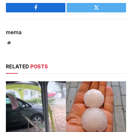
Facebook
Twitter
mema
Website
RELATED
POSTS