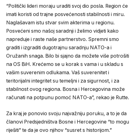
“Politički lideri moraju uraditi svoj dio posla. Region će
imati koristi od trajne posvećenosti stabilnosti i miru.
Naglašavam istu stvar svim akterima u regionu.
Posvećeni smo našoj saradnji i želimo vidjeti kako
napreduje i raste naše partnerstvo. Spremni smo
graditi i izgraditi dugotrajnu saradnju NATO-a i
Oružanih snaga. Bilo bi sjajno da možete više potrošiti
na OS BiH. Krećemo se u korak s vama i u skladu s
vašim suverenim odlukama. Vaš suverenitet i
teritorijalni integritet su temeljni i za sigurnost, i za
stabilnost ovog regiona. Bosna i Hercegovina može
računati na potpunu pomoć NATO-a”, rekao je Rutte.
Za kraj je ponovio svoju najvažniju poruku, a to je da
članovi Predsjedništva Bosne i Hercegovine “to mogu
riješiti” te da je ovo njihov “susret s historijom.”