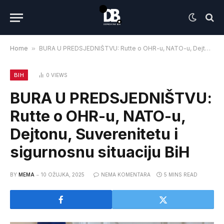
Home
»
BURA U PREDSJEDNIŠTVU: Rutte o OHR-u, NATO-u, Dejtonu, Suverenitetu i sigurnosnu situaciju BiH
BIH
0
VIEWS
BURA U PREDSJEDNIŠTVU:
Rutte o OHR-u, NATO-u,
Dejtonu, Suverenitetu i
sigurnosnu situaciju BiH
BY
MEMA
10 OŽUJKA, 2025
NEMA KOMENTARA
5 MINS READ