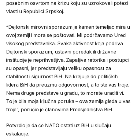
posebnim osvrtom na krizu koju su uzrokovali potezi
vlasti u Republici Srpskoj.
“Dejtonski mirovni sporazum je kamen temeljac mira u
ovoj zemlji i mora se poštovati. Mi podržavamo Ured
visokog predstavnika. Svaka aktivnost koja podriva
Dejtonski sporazum, ustavni poredak ili državne
institucije je neprihvatljiva. Zapaljiva retorika i postupci
su opasni, jer predstavljaju veliku opasnost za
stabilnost i sigurnost BiH. Na kraju je do političkih
lidera BiH da preuzmu odgovornost, a to ste vas troje.
Nema druge predstave u gradu, to morate uraditi vi.
To je bila moja ključna poruka – ova zemlja gleda u vas
troje”, poručio je članovima Predsjedništva BiH.
Potvrdio je da će NATO ostati uz BiH u slučaju
eskalacije.