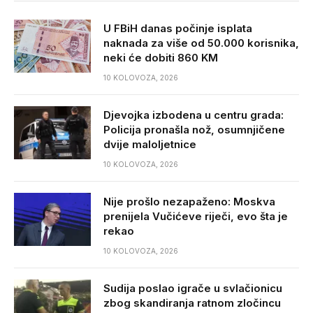
U FBiH danas počinje isplata
naknada za više od 50.000 korisnika,
neki će dobiti 860 KM
10 KOLOVOZA, 2026
Djevojka izbodena u centru grada:
Policija pronašla nož, osumnjičene
dvije maloljetnice
10 KOLOVOZA, 2026
Nije prošlo nezapaženo: Moskva
prenijela Vučićeve riječi, evo šta je
rekao
10 KOLOVOZA, 2026
Sudija poslao igrače u svlačionicu
zbog skandiranja ratnom zločincu