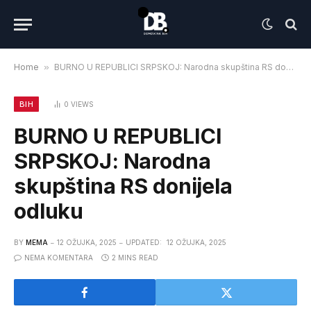
Home
»
BURNO U REPUBLICI SRPSKOJ: Narodna skupština RS donijela odluku
BIH
0
VIEWS
BURNO U REPUBLICI
SRPSKOJ: Narodna
skupština RS donijela
odluku
BY
MEMA
12 OŽUJKA, 2025
UPDATED:
12 OŽUJKA, 2025
NEMA KOMENTARA
2 MINS READ