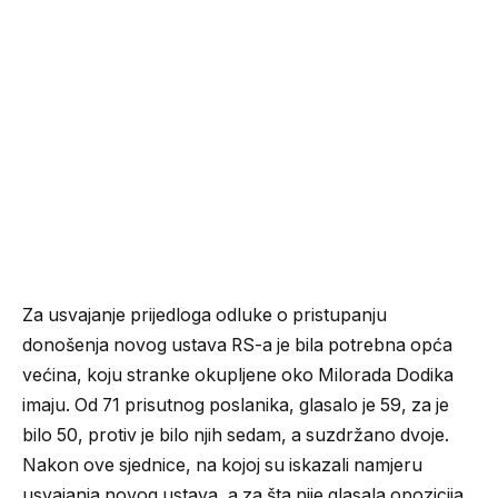
Za usvajanje prijedloga odluke o pristupanju
donošenja novog ustava RS-a je bila potrebna opća
većina, koju stranke okupljene oko Milorada Dodika
imaju. Od 71 prisutnog poslanika, glasalo je 59, za je
bilo 50, protiv je bilo njih sedam, a suzdržano dvoje.
Nakon ove sjednice, na kojoj su iskazali namjeru
usvajanja novog ustava, a za šta nije glasala opozicija