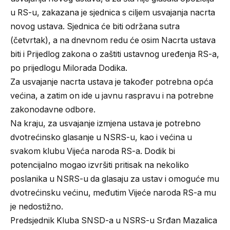
u RS-u, zakazana je sjednica s ciljem usvajanja nacrta
novog ustava. Sjednica će biti održana sutra
(četvrtak), a na dnevnom redu će osim Nacrta ustava
biti i Prijedlog zakona o zaštiti ustavnog uređenja RS-a,
po prijedlogu Milorada Dodika.
Za usvajanje nacrta ustava je također potrebna opća
većina, a zatim on ide u javnu raspravu i na potrebne
zakonodavne odbore.
Na kraju, za usvajanje izmjena ustava je potrebno
dvotrećinsko glasanje u NSRS-u, kao i većina u
svakom klubu Vijeća naroda RS-a. Dodik bi
potencijalno mogao izvršiti pritisak na nekoliko
poslanika u NSRS-u da glasaju za ustav i omoguće mu
dvotrećinsku većinu, međutim Vijeće naroda RS-a mu
je nedostižno.
Predsjednik Kluba SNSD-a u NSRS-u Srđan Mazalica