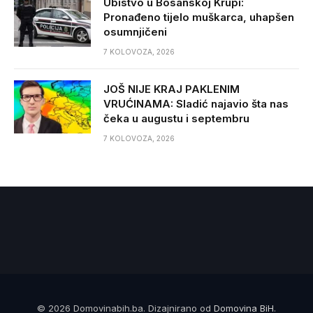
Ubistvo u Bosanskoj Krupi:
Pronađeno tijelo muškarca, uhapšen
osumnjičeni
7 KOLOVOZA, 2026
JOŠ NIJE KRAJ PAKLENIM
VRUĆINAMA: Sladić najavio šta nas
čeka u augustu i septembru
7 KOLOVOZA, 2026
© 2026 Domovinabih.ba. Dizajnirano od
Domovina BiH
.