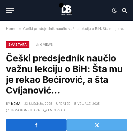
Home
»
Češki predsjednik naučio važnu lekciju o BiH: Šta mu je rekao Bećirović, a šta Cvijanović…
SVAŠTARA
0
VIEWS
Češki predsjednik naučio
važnu lekciju o BiH: Šta mu
je rekao Bećirović, a šta
Cvijanović…
BY
MEMA
23 SIJEČNJA, 2025
UPDATED:
15 VELJAČE, 2025
NEMA KOMENTARA
1 MIN READ