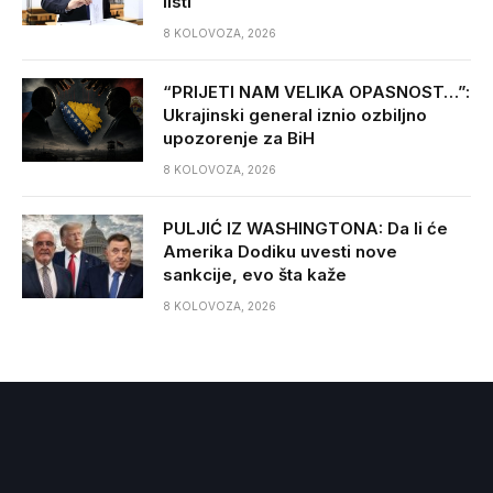
listi
8 KOLOVOZA, 2026
“PRIJETI NAM VELIKA OPASNOST…”:
Ukrajinski general iznio ozbiljno
upozorenje za BiH
8 KOLOVOZA, 2026
PULJIĆ IZ WASHINGTONA: Da li će
Amerika Dodiku uvesti nove
sankcije, evo šta kaže
8 KOLOVOZA, 2026