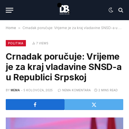
Home
»
Crnadak poručuje: Vrijeme je za kraj vladavine SNSD-a u Republici Srpskoj
POLITIKA
7
VIEWS
Crnadak poručuje: Vrijeme
je za kraj vladavine SNSD-a
u Republici Srpskoj
BY
MEMA
5 KOLOVOZA, 2025
NEMA KOMENTARA
2 MINS READ