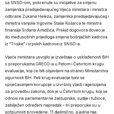
sa SNSD-om, pokrenute su inicijative za smjenu
zamjenika predsjedavajućeg Vijeća ministara i ministra
odbrane Zukana Heleza, zamjenika predsjedavajućeg i
ministra vanjske trgovine Staše Košarca te ministra
finansija Srđana Amidžića. Prekid dogovora doveo je
do međusobnih prijedloga smjena bošnjačkih kadrova
iz “Trojke” i srpskih kadrova iz SNSD-a.
Vijeće ministara usvojilo je izvještaje o usklađenosti BiH
s preporukama GRECO-a u Petom i Četvrtom krugu
evaluacije, koji će biti objavljeni na stranici Ministarstva
sigurnosti BiH. Peti krug evaluacije bavi se
sprječavanjem korupcije u izvršnoj vlasti i agencijama
za provedbu zakona, dok je u Četvrtom krugu, koji se
odnosi na parlamentarne zastupnike, sudije i tužioce,
zabilježen određeni napredak – tri preporuke su u
potpunosti provedene, 11 djelimično, a jedna nije.