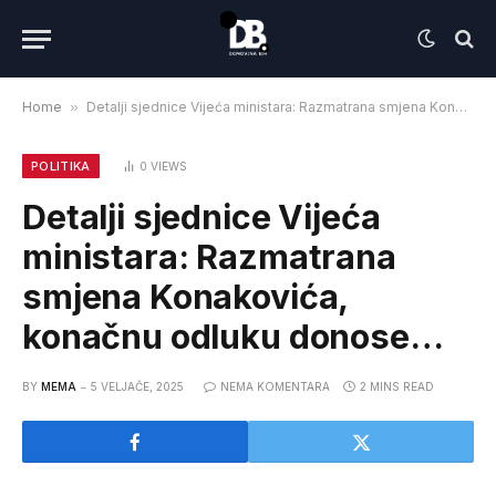
Home
»
Detalji sjednice Vijeća ministara: Razmatrana smjena Konakovića, konačnu odluku donose…
POLITIKA
0
VIEWS
Detalji sjednice Vijeća
ministara: Razmatrana
smjena Konakovića,
konačnu odluku donose…
BY
MEMA
5 VELJAČE, 2025
NEMA KOMENTARA
2 MINS READ