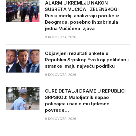
ALARM U KREMLJU NAKON
SUSRETA VUČIĆA I ZELENSKOG:
Ruski mediji analiziraju poruke iz
Beograda, posebno ih zabrinula
jedna Vučićeva izjava
9 KOLOVOZA, 2026
Objavljeni rezultati ankete u
Republici Srpskoj: Evo koji političari i
stranke imaju najveću podršku
9 KOLOVOZA, 2026
CURE DETALJI DRAME U REPUBLICI
SRPSKOJ: Maloljetnik napao
policajca i nanio mu tjelesne
povrede…
9 KOLOVOZA, 2026