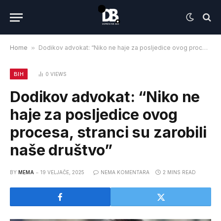
Home
»
Dodikov advokat: “Niko ne haje za posljedice ovog procesa, stranci su zarobili naše društvo”
BIH
0
VIEWS
Dodikov advokat: “Niko ne
haje za posljedice ovog
procesa, stranci su zarobili
naše društvo”
BY
MEMA
19 VELJAČE, 2025
NEMA KOMENTARA
2 MINS READ