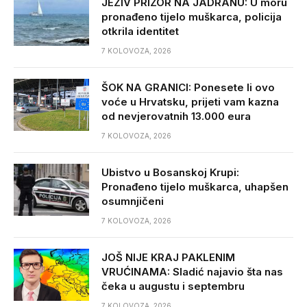
JEZIV PRIZOR NA JADRANU: U moru
pronađeno tijelo muškarca, policija
otkrila identitet
7 KOLOVOZA, 2026
ŠOK NA GRANICI: Ponesete li ovo
voće u Hrvatsku, prijeti vam kazna
od nevjerovatnih 13.000 eura
7 KOLOVOZA, 2026
Ubistvo u Bosanskoj Krupi:
Pronađeno tijelo muškarca, uhapšen
osumnjičeni
7 KOLOVOZA, 2026
JOŠ NIJE KRAJ PAKLENIM
VRUĆINAMA: Sladić najavio šta nas
čeka u augustu i septembru
7 KOLOVOZA, 2026