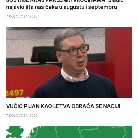
JOŠ NIJE KRAJ PAKLENIM VRUĆINAMA: Sladić
najavio šta nas čeka u augustu i septembru
7 KOLOVOZA, 2026
VUČIĆ PIJAN KAO LETVA OBRAĆA SE NACIJI
7 KOLOVOZA, 2026