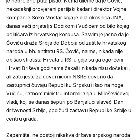
je nebrojeno puta pisao. Nema dileme da je Čović,
nekadašnji provjereni partijski kadar i direktor Vojne
kompanije Soko Mostar koja je bila okosnica JNA,
danas veći prijatelj s Dodikom i Vučićem od bilo kojeg
političara iz hrvatskog korpusa. Sasvim je jasno da je
Čoviću draža Srbija do Doboja od zaštite hrvatskog
naroda u bh. entitetu RS. Čović, naime, nikada nije
obišao stratišta Hrvata u RS-u gdje su ga ogorčeni
Hrvati Briševa godinama čakali i nikada nisu dočekali,
ali zato jeste za govornicom NSRS govorio da
zastupnici čuvaju Republiku Srpsku i išao na noge
Vučiću, ratnom ministru informiranja u Miloševićevoj
vladi, koji se danas šepuri po Banjaluci slaveći Dan
državnosti Srbije, podižući zastavu Republike Srbije u
centru grada.
Zapamtite, ne postoji nikakva država srpskog naroda