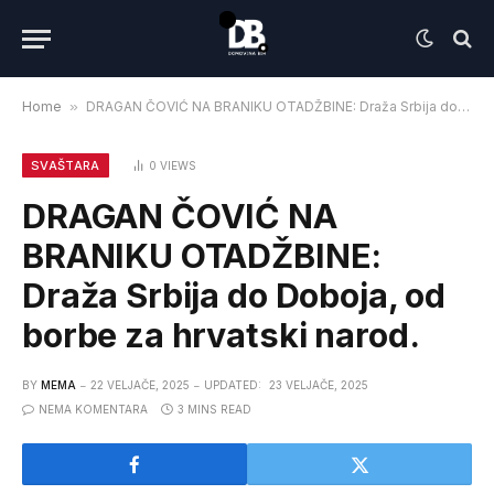
Home
»
DRAGAN ČOVIĆ NA BRANIKU OTADŽBINE: Draža Srbija do Doboja, od borbe za hrvatski narod.
SVAŠTARA
0
VIEWS
DRAGAN ČOVIĆ NA
BRANIKU OTADŽBINE:
Draža Srbija do Doboja, od
borbe za hrvatski narod.
BY
MEMA
22 VELJAČE, 2025
UPDATED:
23 VELJAČE, 2025
NEMA KOMENTARA
3 MINS READ