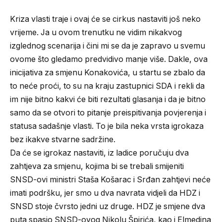
Kriza vlasti traje i ovaj će se cirkus nastaviti još neko
vrijeme. Ja u ovom trenutku ne vidim nikakvog
izglednog scenarija i čini mi se da je zapravo u svemu
ovome što gledamo predvidivo manje više. Dakle, ova
inicijativa za smjenu Konakovića, u startu se zbalo da
to neće proći, to su na kraju zastupnici SDA i rekli da
im nije bitno kakvi će biti rezultati glasanja i da je bitno
samo da se otvori to pitanje preispitivanja povjerenja i
statusa sadašnje vlasti. To je bila neka vrsta igrokaza
bez ikakve stvarne sadržine.
Da će se igrokaz nastaviti, iz ladice poručuju dva
zahtjeva za smjenu, kojima bi se trebali smijeniti
SNSD-ovi ministri Staša Košarac i Srđan zahtjevi neće
imati podršku, jer smo u dva navrata vidjeli da HDZ i
SNSD stoje čvrsto jedni uz druge. HDZ je smjene dva
puta spasio SNSD-ovog Nikolu Špirića, kao i Elmedina