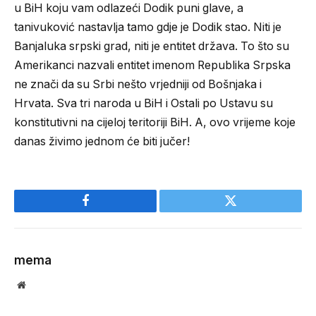
u BiH koju vam odlazeći Dodik puni glave, a
tanivuković nastavlja tamo gdje je Dodik stao. Niti je
Banjaluka srpski grad, niti je entitet država. To što su
Amerikanci nazvali entitet imenom Republika Srpska
ne znači da su Srbi nešto vrjedniji od Bošnjaka i
Hrvata. Sva tri naroda u BiH i Ostali po Ustavu su
konstitutivni na cijeloj teritoriji BiH. A, ovo vrijeme koje
danas živimo jednom će biti jučer!
Facebook
Twitter
mema
Website