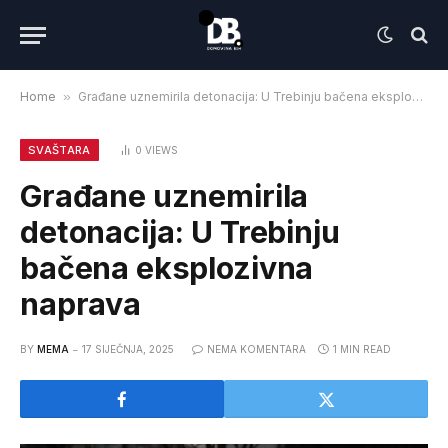
Home
»
Građane uznemirila detonacija: U Trebinju bačena eksplozivna naprava
SVAŠTARA
0
VIEWS
Građane uznemirila
detonacija: U Trebinju
bačena eksplozivna
naprava
BY
MEMA
17 SIJEČNJA, 2025
NEMA KOMENTARA
1 MIN READ