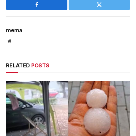
Facebook
Twitter
mema
Website
RELATED
POSTS