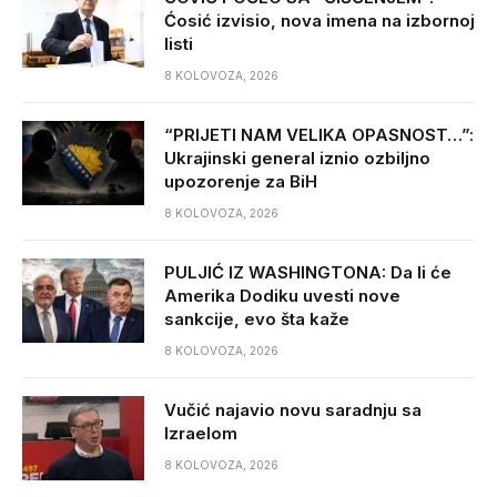
Ćosić izvisio, nova imena na izbornoj
listi
8 KOLOVOZA, 2026
“PRIJETI NAM VELIKA OPASNOST…”:
Ukrajinski general iznio ozbiljno
upozorenje za BiH
8 KOLOVOZA, 2026
PULJIĆ IZ WASHINGTONA: Da li će
Amerika Dodiku uvesti nove
sankcije, evo šta kaže
8 KOLOVOZA, 2026
Vučić najavio novu saradnju sa
Izraelom
8 KOLOVOZA, 2026