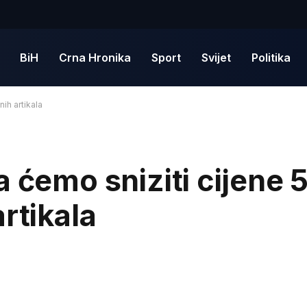
BiH
Crna Hronika
Sport
Svijet
Politika
ih artikala
 ćemo sniziti cijene 
rtikala