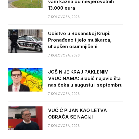
vam kazna od nevjerovatnih
13.000 eura
7 KOLOVOZA, 2026
Ubistvo u Bosanskoj Krupi:
Pronađeno tijelo muškarca,
uhapšen osumnjičeni
7 KOLOVOZA, 2026
JOŠ NIJE KRAJ PAKLENIM
VRUĆINAMA: Sladić najavio šta
nas čeka u augustu i septembru
7 KOLOVOZA, 2026
VUČIĆ PIJAN KAO LETVA
OBRAĆA SE NACIJI
7 KOLOVOZA, 2026