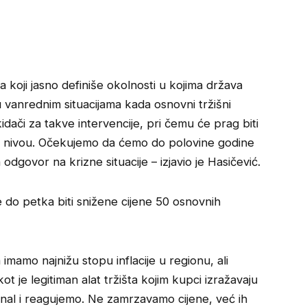
 koji jasno definiše okolnosti u kojima država
 vanrednim situacijama kada osnovni tržišni
idači za takve intervencije, pri čemu će prag biti
om nivou. Očekujemo da ćemo do polovine godine
odgovor na krizne situacije – izjavio je Hasičević.
 do petka biti snižene cijene 50 osnovnih
amo najnižu stopu inflacije u regionu, ali
t je legitiman alat tržišta kojim kupci izražavaju
gnal i reagujemo. Ne zamrzavamo cijene, već ih