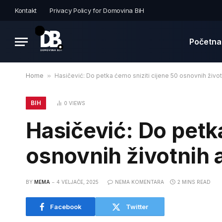
Kontakt
Privacy Policy for Domovina BiH
Početna
Home
»
Hasičević: Do petka ćemo sniziti cijene 50 osnovnih životn
BIH
0
VIEWS
Hasičević: Do petka
osnovnih životnih a
BY
MEMA
4 VELJAČE, 2025
NEMA KOMENTARA
2 MINS READ
Facebook
Twitter