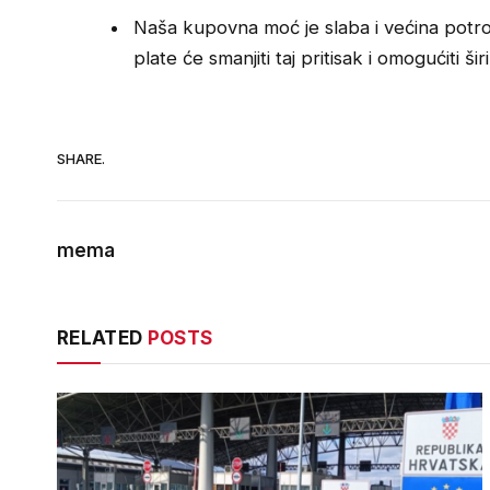
Naša kupovna moć je slaba i većina potroš
plate će smanjiti taj pritisak i omogućiti ši
SHARE.
mema
RELATED
POSTS