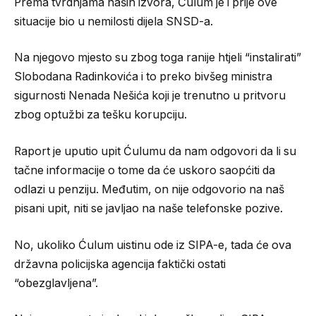
Prema tvrdnjama naših izvora, Ćulum je i prije ove
situacije bio u nemilosti dijela SNSD-a.
Na njegovo mjesto su zbog toga ranije htjeli “instalirati”
Slobodana Radinkovića i to preko bivšeg ministra
sigurnosti Nenada Nešića koji je trenutno u pritvoru
zbog optužbi za tešku korupciju.
Raport je uputio upit Ćulumu da nam odgovori da li su
tačne informacije o tome da će uskoro saopćiti da
odlazi u penziju. Međutim, on nije odgovorio na naš
pisani upit, niti se javljao na naše telefonske pozive.
No, ukoliko Ćulum uistinu ode iz SIPA-e, tada će ova
državna policijska agencija faktički ostati
“obezglavljena”.