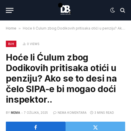
Home
»
Hoće li Ćulum zbog Dodikovih pritisaka otići u penziju? Ako se to desi na čelo SIPA-e bi mogao doći inspektor..
BIH
0
VIEWS
Hoće li Ćulum zbog
Dodikovih pritisaka otići u
penziju? Ako se to desi na
čelo SIPA-e bi mogao doći
inspektor..
BY
MEMA
7 OŽUJKA, 2025
NEMA KOMENTARA
3 MINS READ