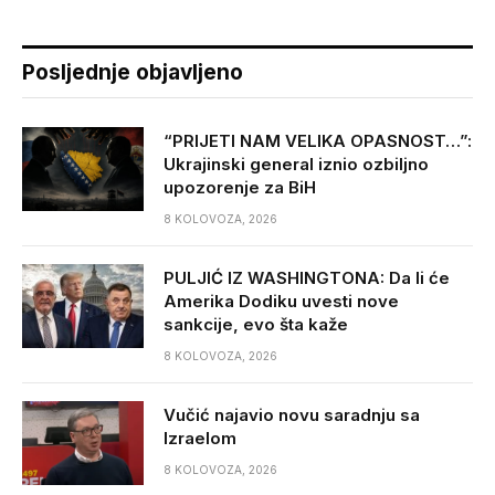
Posljednje objavljeno
“PRIJETI NAM VELIKA OPASNOST…”:
Ukrajinski general iznio ozbiljno
upozorenje za BiH
8 KOLOVOZA, 2026
PULJIĆ IZ WASHINGTONA: Da li će
Amerika Dodiku uvesti nove
sankcije, evo šta kaže
8 KOLOVOZA, 2026
Vučić najavio novu saradnju sa
Izraelom
8 KOLOVOZA, 2026