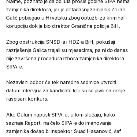
Naime, poznato je da od jula prošle godine SIPA nema
zamjenika direktora, jer je dotadašnji zamjenik Zoran
Galić pobjegao u Hrvatsku zbog optužbi za kriminal i
korupciju dok je bio direktor Granične policije BiH.
Zbog opstrukcija SNSD-a i HDZ-a BiH, pokušaji
razrješenja Galića trajali su mjesecima, pa ni do danas
nije završena procedura izbora zamjenika direktora
SIPA-e.
Nezavisni odbor će tek naredne sedmice utvrditi
datum intervjua za kandidate koji su se javili na ranije
raspisani konkurs.
Ako Ćulum napusti SIPA-u, u tom slučaju, kako
saznaje Raport, na čelo SIPA-e do imenovanja
zamjenika došao bi inspektor Suad Hasanović, šef