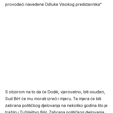
provodeći navedene Odluke Visokog predstavnika”
S obzirom na to da će Dodik, vjerovatno, biti osuđen,
Sud BiH će mu morati izreći i mjeru. Ta mjera će biti
zabrana političkog djelovanja na nekoliko godina što je
tražilo i Tužilaštvo BiH. Zabrana političkog djelovanja,