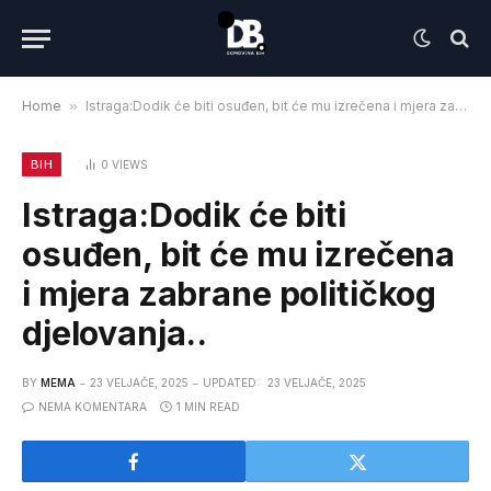
Home
»
Istraga:Dodik će biti osuđen, bit će mu izrečena i mjera zabrane političkog djelovanja..
BIH
0
VIEWS
Istraga:Dodik će biti
osuđen, bit će mu izrečena
i mjera zabrane političkog
djelovanja..
BY
MEMA
23 VELJAČE, 2025
UPDATED:
23 VELJAČE, 2025
NEMA KOMENTARA
1 MIN READ