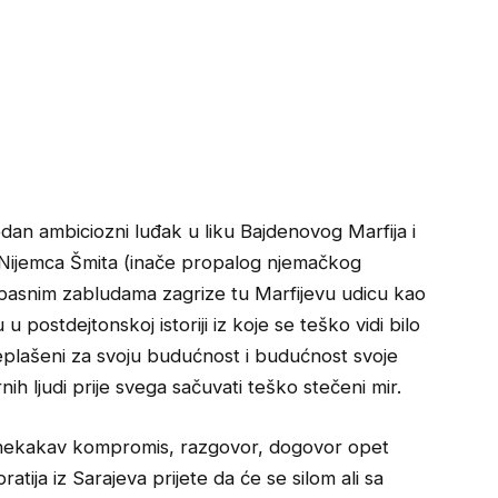
edan ambiciozni luđak u liku Bajdenovog Marfija i
og Nijemca Šmita (inače propalog njemačkog
 opasnim zabludama zagrize tu Marfijevu udicu kao
 postdejtonskoj istoriji iz koje se teško vidi bilo
 preplašeni za svoju budućnost i budućnost svoje
nih ljudi prije svega sačuvati teško stečeni mir.
oz nekakav kompromis, razgovor, dogovor opet
atija iz Sarajeva prijete da će se silom ali sa