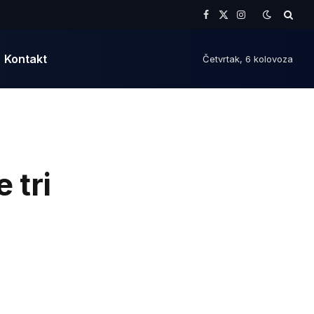
Facebook
X
Instagram
(Twitter)
Kontakt
Četvrtak, 6 kolovoza
 tri