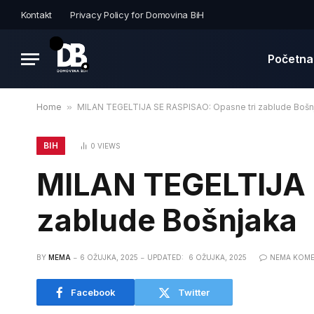
Kontakt
Privacy Policy for Domovina BiH
Početna
Home
»
MILAN TEGELTIJA SE RASPISAO: Opasne tri zablude Bošn
BIH
0
VIEWS
MILAN TEGELTIJA 
zablude Bošnjaka
BY
MEMA
6 OŽUJKA, 2025
UPDATED:
6 OŽUJKA, 2025
NEMA KOM
Facebook
Twitter