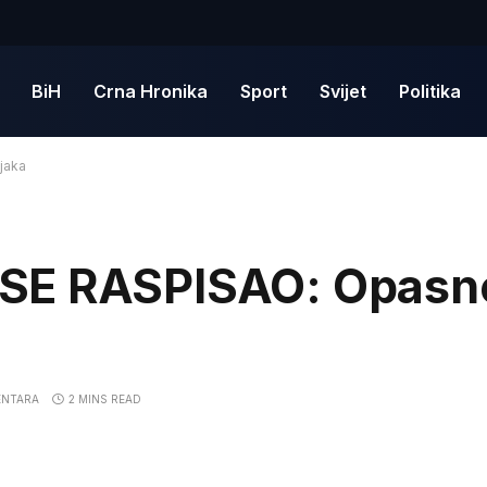
BiH
Crna Hronika
Sport
Svijet
Politika
jaka
SE RASPISAO: Opasne
ENTARA
2 MINS READ