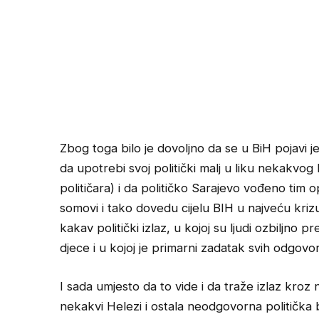
Zbog toga bilo je dovoljno da se u BiH pojavi j
da upotrebi svoj politički malj u liku nekakv
političara) i da političko Sarajevo vođeno tim
somovi i tako dovedu cijelu BIH u najveću krizu u
kakav politički izlaz, u kojoj su ljudi ozbiljno
djece i u kojoj je primarni zadatak svih odgovor
I sada umjesto da to vide i da traže izlaz kr
nekakvi Helezi i ostala neodgovorna politička br