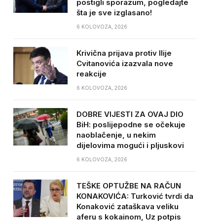
postigli sporazum, pogledajte
šta je sve izglasano!
6 KOLOVOZA, 2026
Krivična prijava protiv Ilije
Cvitanovića izazvala nove
reakcije
6 KOLOVOZA, 2026
DOBRE VIJESTI ZA OVAJ DIO
BiH: poslijepodne se očekuje
naoblačenje, u nekim
dijelovima mogući i pljuskovi
6 KOLOVOZA, 2026
TEŠKE OPTUŽBE NA RAČUN
KONAKOVIĆA: Turković tvrdi da
Konaković zataškava veliku
aferu s kokainom, Uz potpis