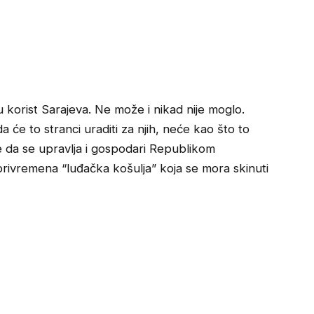
u korist Sarajeva. Ne može i nikad nije moglo.
a će to stranci uraditi za njih, neće kao što to
že da se upravlja i gospodari Republikom
privremena “luđačka košulja” koja se mora skinuti